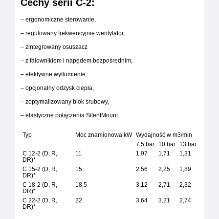
Cechy serii C-2:
– ergonomiczne sterowanie,
– regulowany frekwencyjnie wentylator,
– zintegrowany osuszacz
– z falownikiem i napędem bezpośrednim,
– efektywne wytłumienie,
– opcjonalny odzysk ciepła,
– zoptymalizowany blok śrubowy,
– elastyczne połączenia SilentMount.
Typ
Moc znamionowa kW
Wydajność w m3/min
7.5 bar
10 bar
13 bar
C 12-2 (D, R,
11
1,97
1,71
1,31
DR)*
C 15-2 (D, R,
15
2,56
2,25
1,89
DR)*
C 18-2 (D, R,
18,5
3,12
2,71
2,32
DR)*
C 22-2 (D, R,
22
3,64
3,21
2,74
DR)*