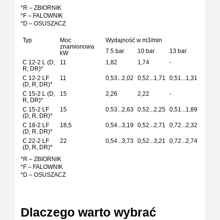
*R – ZBIORNIK
*F – FALOWNIK
*D – OSUSZACZ
Typ
Moc
Wydajność w m3/min
znamionowa
7.5 bar
10 bar
13 bar
kW
C 12-2 L (D,
11
1,82
1,74
-
R, DR)*
C 12-2 LF
11
0,53...2,02
0,52...1,71
0,51...1,31
(D, R, DR)*
C 15-2 L (D,
15
2,26
2,22
-
R, DR)*
C 15-2 LF
15
0,53...2,63
0,52...2,25
0,51...1,89
(D, R, DR)*
C 18-2 LF
18,5
0,54...3,19
0,52...2,71
0,72...2,32
(D, R, DR)*
C 22-2 LF
22
0,54...3,73
0,52...3,21
0,72...2,74
(D, R, DR)*
*R – ZBIORNIK
*F – FALOWNIK
*D – OSUSZACZ
Dlaczego warto wybrać