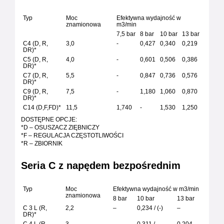
Typ
Moc
Efektywna wydajność w
znamionowa
m3/min
7,5 bar
8 bar
10 bar
13 bar
C4 (D, R,
3,0
-
0,427
0,340
0,219
DR)*
C5 (D, R,
4,0
-
0,601
0,506
0,386
DR)*
C7 (D, R,
5,5
-
0,847
0,736
0,576
DR)*
C9 (D, R,
7,5
-
1,180
1,060
0,870
DR)*
C14 (D,F,FD)*
11,5
1,740
-
1,530
1,250
DOSTĘPNE OPCJE:
*D – OSUSZACZ ZIĘBNICZY
*F – REGULACJA CZĘSTOTLIWOŚCI
*R – ZBIORNIK
Seria C z napędem bezpośrednim
Typ
Moc
Efektywna wydajność w m3/min
znamionowa
8 bar
10 bar
13 bar
C 3 L (R,
2,2
–
0,234 / (-)
–
DR)*
C 4 L (R,
3
–
0,311 /
0,204