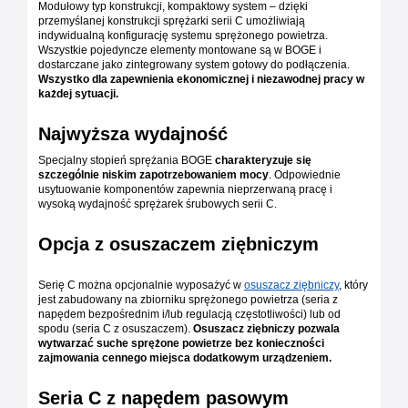
Modułowy typ konstrukcji, kompaktowy system – dzięki
przemyślanej konstrukcji sprężarki serii C umożliwiają
indywidualną konfigurację systemu sprężonego powietrza.
Wszystkie pojedyncze elementy montowane są w BOGE i
dostarczane jako zintegrowany system gotowy do podłączenia.
Wszystko dla zapewnienia ekonomicznej i niezawodnej pracy w
każdej sytuacji.
Najwyższa wydajność
Specjalny stopień sprężania BOGE
charakteryzuje się
szczególnie niskim zapotrzebowaniem mocy
. Odpowiednie
usytuowanie komponentów zapewnia nieprzerwaną pracę i
wysoką wydajność sprężarek śrubowych serii C.
Opcja z osuszaczem ziębniczym
Serię C można opcjonalnie wyposażyć w
osuszacz ziębniczy
, który
jest zabudowany na zbiorniku sprężonego powietrza (seria z
napędem bezpośrednim i/lub regulacją częstotliwości) lub od
spodu (seria C z osuszaczem).
Osuszacz ziębniczy pozwala
wytwarzać suche sprężone powietrze bez konieczności
zajmowania cennego miejsca dodatkowym urządzeniem.
Seria C z napędem pasowym