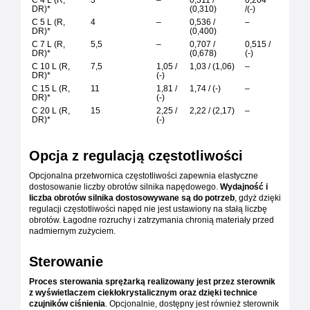
DR)*
(0,310)
/(-)
C 5 L (R,
4
–
0,536 /
–
DR)*
(0,400)
C 7 L (R,
5,5
–
0,707 /
0,515 /
DR)*
(0,678)
(-)
C 10 L (R,
7,5
1,05 /
1,03 / (1,06)
–
DR)*
(-)
C 15 L (R,
11
1,81 /
1,74 / (-)
–
DR)*
(-)
C 20 L (R,
15
2,25 /
2,22 / (2,17)
–
DR)*
(-)
Opcja z regulacją częstotliwości
Opcjonalna przetwornica częstotliwości zapewnia elastyczne
dostosowanie liczby obrotów silnika napędowego.
Wydajność i
liczba obrotów silnika dostosowywane są do potrzeb
, gdyż dzięki
regulacji częstotliwości napęd nie jest ustawiony na stałą liczbę
obrotów. Łagodne rozruchy i zatrzymania chronią materiały przed
nadmiernym zużyciem.
Sterowanie
Proces sterowania sprężarką realizowany jest przez sterownik
z wyświetlaczem ciekłokrystalicznym oraz dzięki technice
czujników ciśnienia
. Opcjonalnie, dostępny jest również sterownik