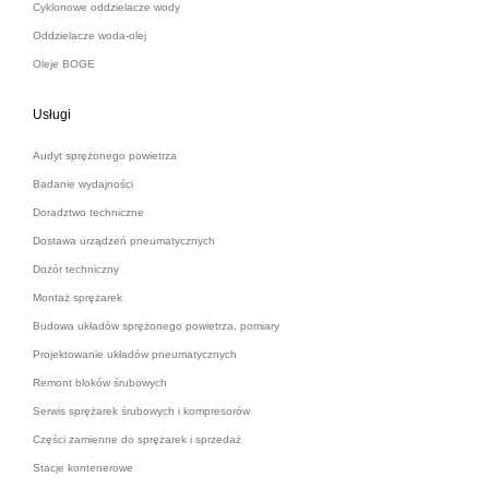
Cyklonowe oddzielacze wody
Oddzielacze woda-olej
Oleje BOGE
Usługi
Audyt sprężonego powietrza
Badanie wydajności
Doradztwo techniczne
Dostawa urządzeń pneumatycznych
Dozór techniczny
Montaż sprężarek
Budowa układów sprężonego powietrza, pomiary
Projektowanie układów pneumatycznych
Remont bloków śrubowych
Serwis sprężarek śrubowych i kompresorów
Części zamienne do sprężarek i sprzedaż
Stacje kontenerowe