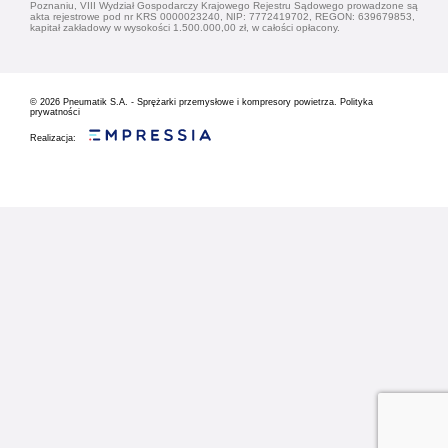
Poznaniu, VIII Wydział Gospodarczy Krajowego Rejestru Sądowego prowadzone są
akta rejestrowe pod nr KRS 0000023240, NIP: 7772419702, REGON: 639679853,
kapitał zakładowy w wysokości 1.500.000,00 zł, w całości opłacony.
© 2026
Pneumatik S.A. - Sprężarki przemysłowe i kompresory powietrza.
Polityka
prywatności
Realizacja: