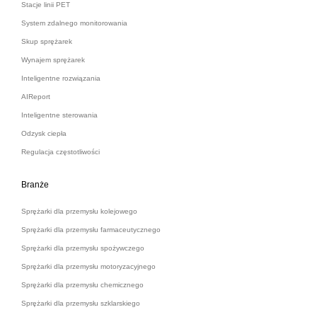
Stacje linii PET
System zdalnego monitorowania
Skup sprężarek
Wynajem sprężarek
Inteligentne rozwiązania
AIReport
Inteligentne sterowania
Odzysk ciepła
Regulacja częstotliwości
Branże
Sprężarki dla przemysłu kolejowego
Sprężarki dla przemysłu farmaceutycznego
Sprężarki dla przemysłu spożywczego
Sprężarki dla przemysłu motoryzacyjnego
Sprężarki dla przemysłu chemicznego
Sprężarki dla przemysłu szklarskiego