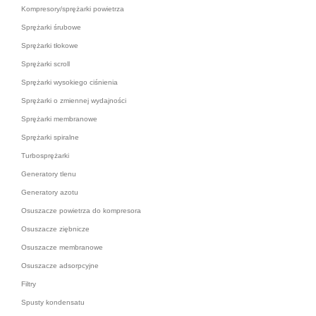
Kompresory/sprężarki powietrza
Sprężarki śrubowe
Sprężarki tłokowe
Sprężarki scroll
Sprężarki wysokiego ciśnienia
Sprężarki o zmiennej wydajności
Sprężarki membranowe
Sprężarki spiralne
Turbosprężarki
Generatory tlenu
Generatory azotu
Osuszacze powietrza do kompresora
Osuszacze ziębnicze
Osuszacze membranowe
Osuszacze adsorpcyjne
Filtry
Spusty kondensatu