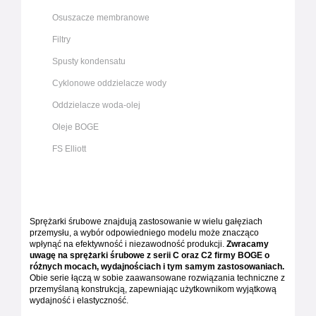
Osuszacze membranowe
Filtry
Spusty kondensatu
Cyklonowe oddzielacze wody
Oddzielacze woda-olej
Oleje BOGE
FS Elliott
Sprężarki śrubowe znajdują zastosowanie w wielu gałęziach
przemysłu, a wybór odpowiedniego modelu może znacząco
wpłynąć na efektywność i niezawodność produkcji.
Zwracamy
uwagę na sprężarki śrubowe z serii C oraz C2 firmy BOGE o
różnych mocach, wydajnościach i tym samym zastosowaniach.
Obie serie łączą w sobie zaawansowane rozwiązania techniczne z
przemyślaną konstrukcją, zapewniając użytkownikom wyjątkową
wydajność i elastyczność.