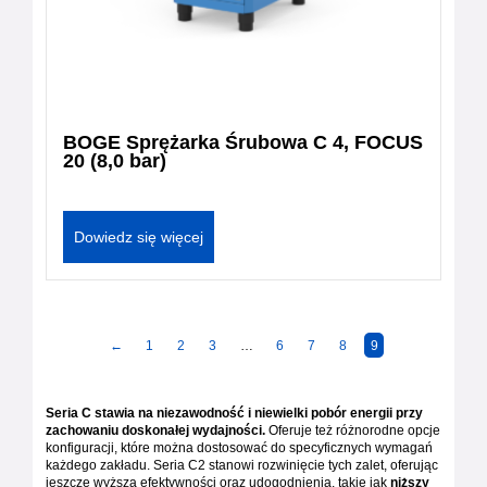
BOGE Sprężarka Śrubowa C 4, FOCUS
20 (8,0 bar)
Dowiedz się więcej
←
1
2
3
…
6
7
8
9
Seria C stawia na niezawodność i niewielki pobór energii przy
zachowaniu doskonałej wydajności.
Oferuje też różnorodne opcje
konfiguracji, które można dostosować do specyficznych wymagań
każdego zakładu. Seria C2 stanowi rozwinięcie tych zalet, oferując
jeszcze wyższą efektywności oraz udogodnienia, takie jak
niższy