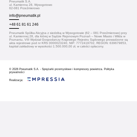
Pneumatik S.A.
ul. Kamienna 28, Wysogotowo
62-081 Przeźmierowo
info@pneumatik.pl
+48 61 81 61 246
Pneumatik Spółka Akcyjna z siedzibą w Wysogotowie (62 – 081 Przeźmierowo) przy
ul. Kamiennej 28, dla której w Sądzie Rejonowym Poznań – Nowe Miasto i Wilda w
Poznaniu, VIII Wydział Gospodarczy Krajowego Rejestru Sądowego prowadzone są
akta rejestrowe pod nr KRS 0000023240, NIP: 7772419702, REGON: 639679853,
kapitał zakładowy w wysokości 1.500.000,00 zł, w całości opłacony.
© 2026
Pneumatik S.A. - Sprężarki przemysłowe i kompresory powietrza.
Polityka
prywatności
Realizacja: