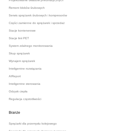
Projektowanie układów pneumatycznych
Remont bloków śrubowych
Serwis sprężarek śrubowych i kompresorów
Części zamienne do sprężarek i sprzedaż
Stacje kontenerowe
Stacje linii PET
System zdalnego monitorowania
Skup sprężarek
Wynajem sprężarek
Inteligentne rozwiązania
AIReport
Inteligentne sterowania
Odzysk ciepła
Regulacja częstotliwości
Branże
Sprężarki dla przemysłu kolejowego