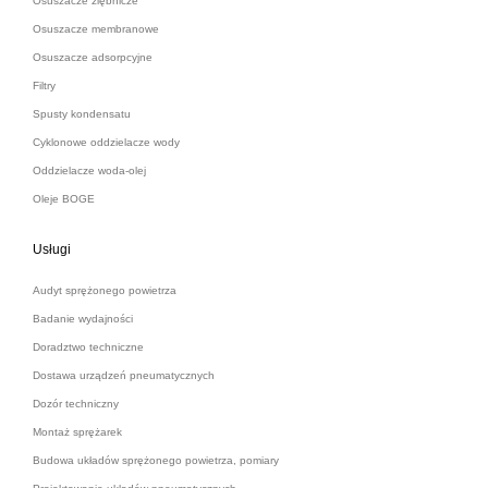
Osuszacze ziębnicze
Osuszacze membranowe
Osuszacze adsorpcyjne
Filtry
Spusty kondensatu
Cyklonowe oddzielacze wody
Oddzielacze woda-olej
Oleje BOGE
Usługi
Audyt sprężonego powietrza
Badanie wydajności
Doradztwo techniczne
Dostawa urządzeń pneumatycznych
Dozór techniczny
Montaż sprężarek
Budowa układów sprężonego powietrza, pomiary