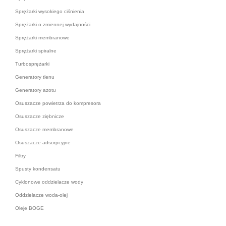
Sprężarki wysokiego ciśnienia
Sprężarki o zmiennej wydajności
Sprężarki membranowe
Sprężarki spiralne
Turbosprężarki
Generatory tlenu
Generatory azotu
Osuszacze powietrza do kompresora
Osuszacze ziębnicze
Osuszacze membranowe
Osuszacze adsorpcyjne
Filtry
Spusty kondensatu
Cyklonowe oddzielacze wody
Oddzielacze woda-olej
Oleje BOGE