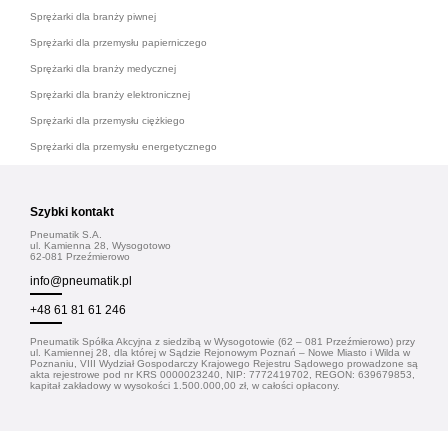
Sprężarki dla branży piwnej
Sprężarki dla przemysłu papierniczego
Sprężarki dla branży medycznej
Sprężarki dla branży elektronicznej
Sprężarki dla przemysłu ciężkiego
Sprężarki dla przemysłu energetycznego
Szybki kontakt
Pneumatik S.A.
ul. Kamienna 28, Wysogotowo
62-081 Przeźmierowo
info@pneumatik.pl
+48 61 81 61 246
Pneumatik Spółka Akcyjna z siedzibą w Wysogotowie (62 – 081 Przeźmierowo) przy
ul. Kamiennej 28, dla której w Sądzie Rejonowym Poznań – Nowe Miasto i Wilda w
Poznaniu, VIII Wydział Gospodarczy Krajowego Rejestru Sądowego prowadzone są
akta rejestrowe pod nr KRS 0000023240, NIP: 7772419702, REGON: 639679853,
kapitał zakładowy w wysokości 1.500.000,00 zł, w całości opłacony.