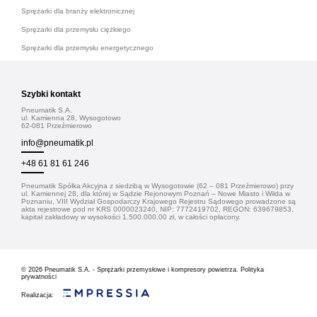
Sprężarki dla branży elektronicznej
Sprężarki dla przemysłu ciężkiego
Sprężarki dla przemysłu energetycznego
Szybki kontakt
Pneumatik S.A.
ul. Kamienna 28, Wysogotowo
62-081 Przeźmierowo
info@pneumatik.pl
+48 61 81 61 246
Pneumatik Spółka Akcyjna z siedzibą w Wysogotowie (62 – 081 Przeźmierowo) przy
ul. Kamiennej 28, dla której w Sądzie Rejonowym Poznań – Nowe Miasto i Wilda w
Poznaniu, VIII Wydział Gospodarczy Krajowego Rejestru Sądowego prowadzone są
akta rejestrowe pod nr KRS 0000023240, NIP: 7772419702, REGON: 639679853,
kapitał zakładowy w wysokości 1.500.000,00 zł, w całości opłacony.
© 2026
Pneumatik S.A. - Sprężarki przemysłowe i kompresory powietrza.
Polityka
prywatności
Realizacja: