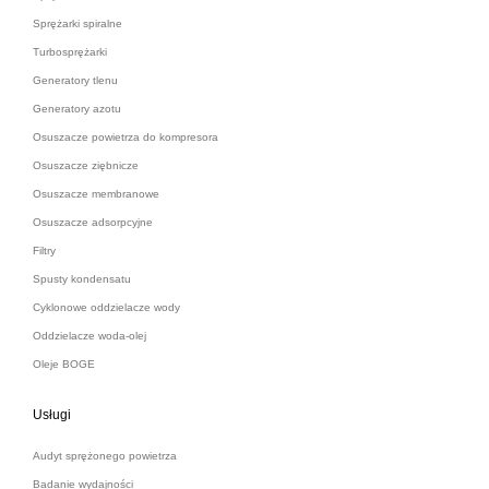
Sprężarki spiralne
Turbosprężarki
Generatory tlenu
Generatory azotu
Osuszacze powietrza do kompresora
Osuszacze ziębnicze
Osuszacze membranowe
Osuszacze adsorpcyjne
Filtry
Spusty kondensatu
Cyklonowe oddzielacze wody
Oddzielacze woda-olej
Oleje BOGE
Usługi
Audyt sprężonego powietrza
Badanie wydajności