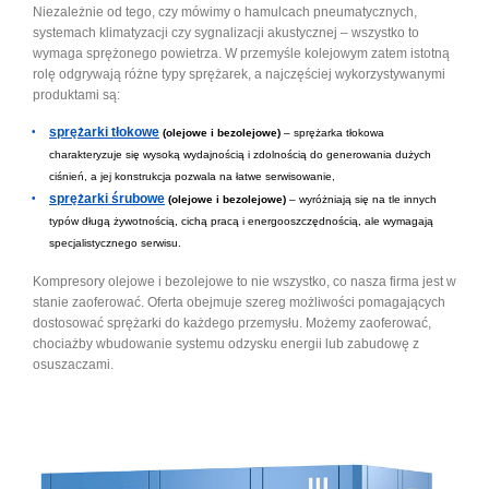
Niezależnie od tego, czy mówimy o hamulcach pneumatycznych,
systemach klimatyzacji czy sygnalizacji akustycznej – wszystko to
wymaga sprężonego powietrza. W przemyśle kolejowym zatem istotną
rolę odgrywają różne typy sprężarek, a najczęściej wykorzystywanymi
produktami są:
sprężarki tłokowe
(olejowe i bezolejowe)
– sprężarka tłokowa
charakteryzuje się wysoką wydajnością i zdolnością do generowania dużych
ciśnień, a jej konstrukcja pozwala na łatwe serwisowanie,
sprężarki śrubowe
(olejowe i bezolejowe)
– wyróżniają się na tle innych
typów długą żywotnością, cichą pracą i energooszczędnością, ale wymagają
specjalistycznego serwisu.
Kompresory olejowe i bezolejowe to nie wszystko, co nasza firma jest w
stanie zaoferować. Oferta obejmuje szereg możliwości pomagających
dostosować sprężarki do każdego przemysłu. Możemy zaoferować,
chociażby wbudowanie systemu odzysku energii lub zabudowę z
osuszaczami.