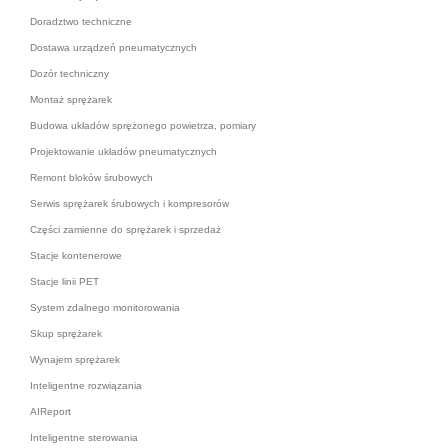
Doradztwo techniczne
Dostawa urządzeń pneumatycznych
Dozór techniczny
Montaż sprężarek
Budowa układów sprężonego powietrza, pomiary
Projektowanie układów pneumatycznych
Remont bloków śrubowych
Serwis sprężarek śrubowych i kompresorów
Części zamienne do sprężarek i sprzedaż
Stacje kontenerowe
Stacje linii PET
System zdalnego monitorowania
Skup sprężarek
Wynajem sprężarek
Inteligentne rozwiązania
AIReport
Inteligentne sterowania