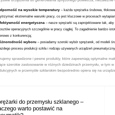
ystkie urządzenia do generowania sprężonego powietrza, niezależnie od
dporność na wysokie temperatury
– każda sprężarka śrubowa, tłokowa,
ytrzymać ekstremalne warunki pracy, co jest kluczowe w procesach wytapiani
fektywność energetyczna
– nasze sprężarki są zaprojektowane tak, aby 
osztów operacyjnych szczególnie w pracy ciągłej. To zagadnienie bardzo isto
enowo z konkurencją;
óżnorodność wyboru
– posiadamy szeroki wybór sprężarek, od modeli śr
ażdego procesu produkcji szkła i rodzaju używanych urządzeń pneumatyczn
rujemy sprawdzone i pewne produkty, które zapewniają optymalne maks
ące szerokie zastosowanie w różnych dziedzinach przemysłu, w tym w br
dukcyjnych w przemyśle szklarskim bezpośrednio opiera się na urządz
rężarki do przemysłu szklanego –
aczego warto postawić na