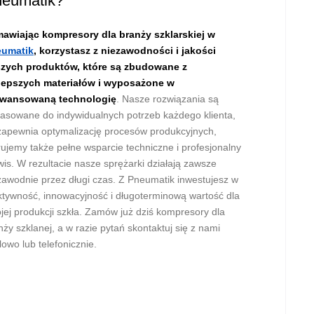
eumatik?
awiając kompresory dla branży szklarskiej w
umatik
, korzystasz z niezawodności i jakości
zych produktów, które są zbudowane z
lepszych materiałów i wyposażone w
wansowaną technologię
. Nasze rozwiązania są
asowane do indywidualnych potrzeb każdego klienta,
zapewnia optymalizację procesów produkcyjnych,
rujemy także pełne wsparcie techniczne i profesjonalny
wis. W rezultacie nasze sprężarki działają zawsze
zawodnie przez długi czas. Z Pneumatik inwestujesz w
ktywność, innowacyjność i długoterminową wartość dla
jej produkcji szkła. Zamów już dziś kompresory dla
nży szklanej, a w razie pytań skontaktuj się z nami
lowo lub telefonicznie.