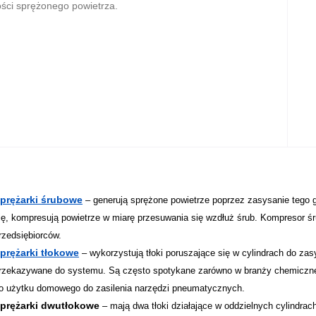
ości sprężonego powietrza.
prężarki śrubowe
– generują sprężone powietrze poprzez zasysanie tego g
ię, kompresują powietrze w miarę przesuwania się wzdłuż śrub. Kompresor ś
rzedsiębiorców.
prężarki tłokowe
– wykorzystują tłoki poruszające się w cylindrach do zas
rzekazywane do systemu. Są często spotykane zarówno w branży chemicznej
o użytku domowego do zasilenia narzędzi pneumatycznych.
prężarki dwutłokowe
– mają dwa tłoki działające w oddzielnych cylindrach