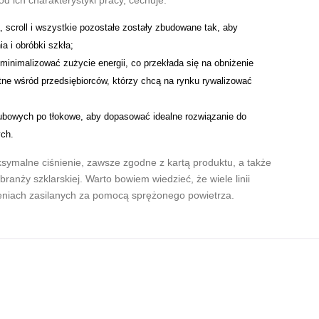
 ich charakterystyki pracy, cechuje:
 scroll i wszystkie pozostałe zostały zbudowane tak, aby
a i obróbki szkła;
minimalizować zużycie energii, co przekłada się na obniżenie
tne wśród przedsiębiorców, którzy chcą na rynku rywalizować
ubowych po tłokowe, aby dopasować idealne rozwiązanie do
ych.
ymalne ciśnienie, zawsze zgodne z kartą produktu, a także
anży szklarskiej. Warto bowiem wiedzieć, że wiele linii
eniach zasilanych za pomocą sprężonego powietrza.