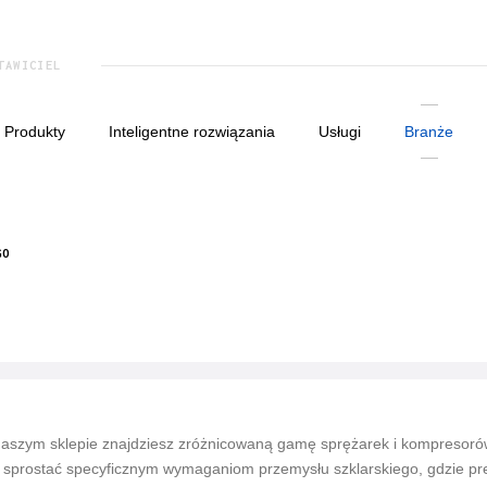
TAWICIEL
produkty
inteligentne rozwiązania
usługi
branże
GO
aszym sklepie znajdziesz zróżnicowaną gamę sprężarek i kompresorów,
 sprostać specyficznym wymaganiom przemysłu szklarskiego, gdzie pre