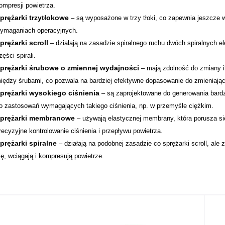
ompresji powietrza.
prężarki trzytłokowe
– są wyposażone w trzy tłoki, co zapewnia jeszcze w
ymaganiach operacyjnych.
prężarki scroll
– działają na zasadzie spiralnego ruchu dwóch spiralnych el
zęści spirali.
prężarki śrubowe o zmiennej wydajności
– mają zdolność do zmiany il
iędzy śrubami, co pozwala na bardziej efektywne dopasowanie do zmieniaj
prężarki wysokiego ciśnienia
– są zaprojektowane do generowania bardz
o zastosowań wymagających takiego ciśnienia, np. w przemyśle ciężkim.
prężarki membranowe
– używają elastycznej membrany, która porusza się
recyzyjne kontrolowanie ciśnienia i przepływu powietrza.
prężarki spiralne
– działają na podobnej zasadzie co sprężarki scroll, ale
ię, wciągają i kompresują powietrze.