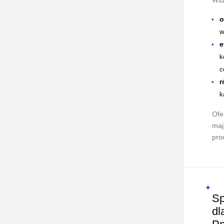
Wsz
o
w
e
k
c
r
k
Ofe
maj
pro
Sp
dl