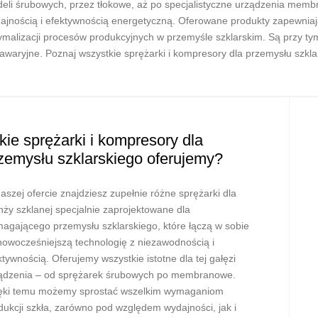
eli śrubowych, przez tłokowe, aż po specjalistyczne urządzenia mem
ajnością i efektywnością energetyczną. Oferowane produkty zapewniają 
ymalizacji procesów produkcyjnych w przemyśle szklarskim. Są przy ty
awaryjne. Poznaj wszystkie sprężarki i kompresory dla przemysłu szkla
kie sprężarki i kompresory dla
zemysłu szklarskiego oferujemy?
aszej ofercie znajdziesz zupełnie różne sprężarki dla
nży szklanej specjalnie zaprojektowane dla
agającego przemysłu szklarskiego, które łączą w sobie
nowocześniejszą technologię z niezawodnością i
ktywnością. Oferujemy wszystkie istotne dla tej gałęzi
ądzenia – od sprężarek śrubowych po membranowe.
ęki temu możemy sprostać wszelkim wymaganiom
dukcji szkła, zarówno pod względem wydajności, jak i