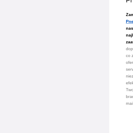
Pn
Zam
Pne
nas
naj
zaa
dop
co 
ofe
ser
nie
efe
Two
bra
mai