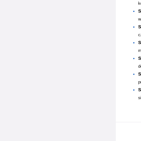
k
S
w
S
c
S
m
S
d
S
p
S
s