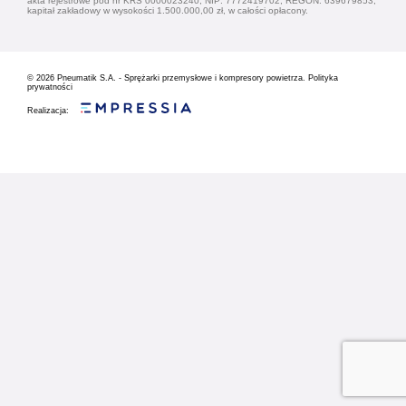
akta rejestrowe pod nr KRS 0000023240, NIP: 7772419702, REGON: 639679853,
kapitał zakładowy w wysokości 1.500.000,00 zł, w całości opłacony.
© 2026
Pneumatik S.A. - Sprężarki przemysłowe i kompresory powietrza.
Polityka
prywatności
Realizacja: