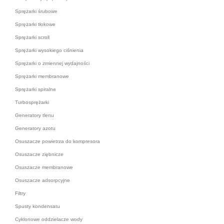
Sprężarki śrubowe
Sprężarki tłokowe
Sprężarki scroll
Sprężarki wysokiego ciśnienia
Sprężarki o zmiennej wydajności
Sprężarki membranowe
Sprężarki spiralne
Turbosprężarki
Generatory tlenu
Generatory azotu
Osuszacze powietrza do kompresora
Osuszacze ziębnicze
Osuszacze membranowe
Osuszacze adsorpcyjne
Filtry
Spusty kondensatu
Cyklonowe oddzielacze wody