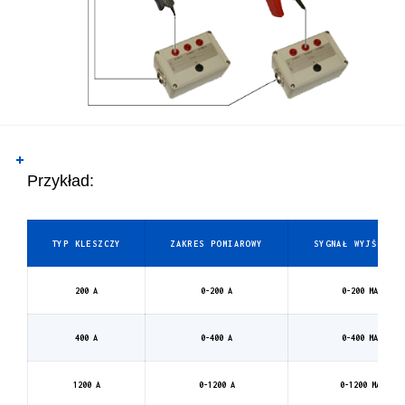
Przykład:
TYP KLESZCZY
ZAKRES POMIAROWY
SYGNAŁ WYJŚCIOW
200 A
0-200 A
0-200 MA
400 A
0-400 A
0-400 MA
1200 A
0-1200 A
0-1200 MA