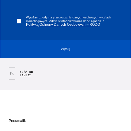
Wyrażam zgodę na przetwarzanie danych osobowych w celach
marketingowych. Administrator przetwarza dane zgodnie z
Polityką Ochrony Danych Osobowych – RODO
WRÓĆ DO
USŁUGI
Pneumatik