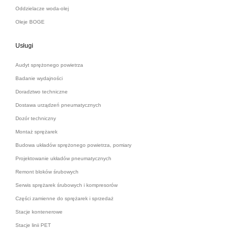
Oddzielacze woda-olej
Oleje BOGE
Usługi
Audyt sprężonego powietrza
Badanie wydajności
Doradztwo techniczne
Dostawa urządzeń pneumatycznych
Dozór techniczny
Montaż sprężarek
Budowa układów sprężonego powietrza, pomiary
Projektowanie układów pneumatycznych
Remont bloków śrubowych
Serwis sprężarek śrubowych i kompresorów
Części zamienne do sprężarek i sprzedaż
Stacje kontenerowe
Stacje linii PET