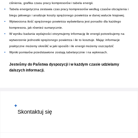
ciśnienia, grafika czasu pracy kompresorów i tabela energii.
Tabela energetyczna zestawia czas pracy kompresorów według czasów obciążenia i
biegu jałowego i analizuje koszty sprężonego powietrza w danej walucie krajowej.
Wytworzona ilość sprężonego powietrza wyświetlana jest ponadto dla każdego
kompresora, jak również sumarycznie.
W wyniku badania wydajności otrzymujemy informację ile energii potrzebujemy na
wytworzenie jednostki sprężonego powietrza i ile to kosztuje. Mając informacje
praktyczne możemy określić w jaki sposób i ile energii możemy oszczędzić
Wyniki pomiarów przedstawione zostają tabelarycznie i na wykresach.
Jesteśmy do Państwa dyspozycji i w każdym czasie udzielamy
dalszych informacji.
Skontaktuj się