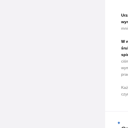
Urz
wym
mni
W n
śru
spi
ciś
wym
pra
Każ
czy