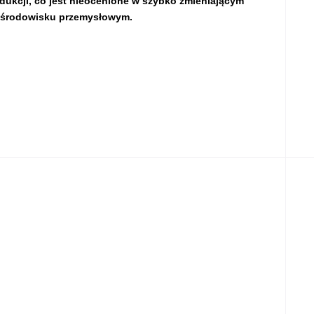
dukcji, co jest nieocenione w szybko zmieniającym
 środowisku przemysłowym.