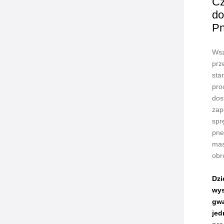
Cz
do
Pn
Wsz
prz
sta
pro
dos
zap
spr
pne
mas
obr
Dzi
wys
gwa
jed