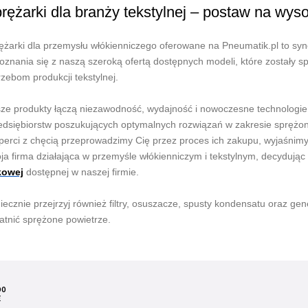
rężarki dla branży tekstylnej – postaw na wyso
ężarki dla przemysłu włókienniczego oferowane na Pneumatik.pl to syn
oznania się z naszą szeroką ofertą dostępnych modeli, które zostały s
rzebom produkcji tekstylnej.
ze produkty łączą niezawodność, wydajność i nowoczesne technologie
edsiębiorstw poszukujących optymalnych rozwiązań w zakresie sprężone
perci z chęcią przeprowadzimy Cię przez proces ich zakupu, wyjaśnimy 
ja firma działająca w przemyśle włókienniczym i tekstylnym, decydują
kowej
dostępnej w naszej firmie.
iecznie przejrzyj również filtry, osuszacze, spusty kondensatu oraz gen
atnić sprężone powietrze.
DO
E