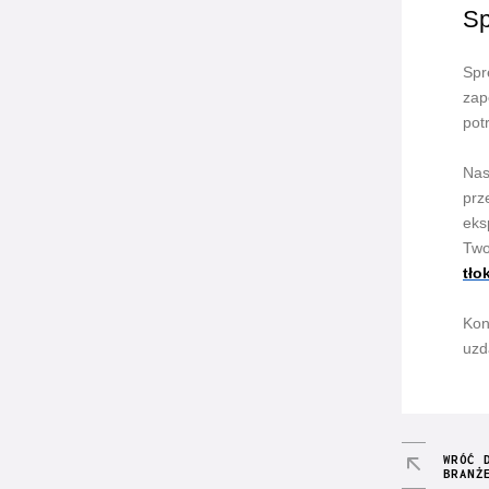
Sp
Spr
zap
pot
Nas
prz
eks
Two
tło
Kon
uzd
WRÓĆ 
BRANŻ