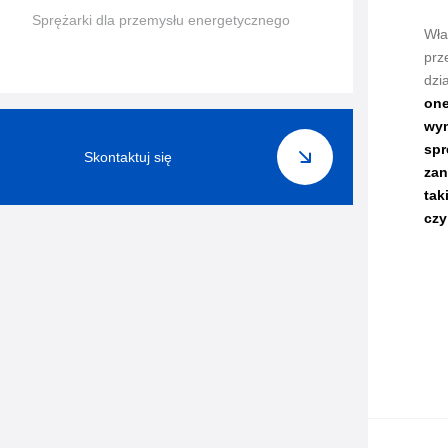
Sprężarki dla przemysłu energetycznego
Wła
prz
dzi
one
wym
spr
Skontaktuj się
zan
tak
czy