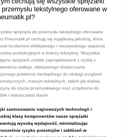
ym cechują się wszystkie sprężarki
 przemysłu tekstylnego oferowane w
eumatik.pl?
ystkie sprężarki do przemysłu tekstylnego oferowane
ez Pneumatik.pl cechują się wyjątkową jakością, która
nowi fundament efektywnego i niezawodnego wsparcia
cesów produkcyjnych w branży tekstylnej. Wszystkie
tępne sprężarki zostały zaprojektowane z myślą o
ewnieniu stałego, efektywnego dostarczania
ężonego powietrza niezbędnego do obsługi urządzeń
umatycznych, maszyn tekstylnych, takich jak tkalnie,
zyny do szycia przemysłowego oraz urządzenia do
óbki i wykańczania tkanin.
ęki zastosowaniu najnowszych technologii i
okiej klasy komponentów nasze sprężarki
rantują wysoką wydajność, minimalizując
nocześnie ryzyko przestojów i zakłóceń w