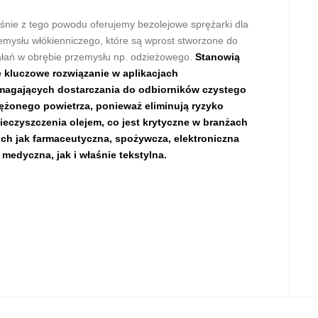
śnie z tego powodu oferujemy bezolejowe sprężarki dla
emysłu włókienniczego, które są wprost stworzone do
ałań w obrębie przemysłu np. odzieżowego.
Stanowią
 kluczowe rozwiązanie w aplikacjach
agających dostarczania do odbiorników czystego
ężonego powietrza, ponieważ eliminują ryzyko
ieczyszczenia olejem, co jest krytyczne w branżach
ich jak farmaceutyczna, spożywcza, elektroniczna
 medyczna, jak i właśnie tekstylna.