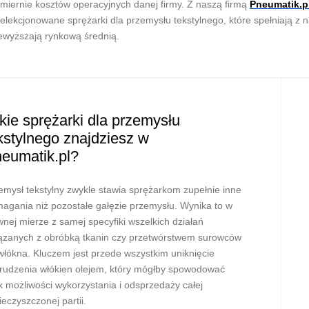
miernie kosztów operacyjnych danej firmy. Z naszą firmą
Pneumatik.p
elekcjonowane sprężarki dla przemysłu tekstylnego, które spełniają z
ewyższają rynkową średnią.
kie sprężarki dla przemysłu
kstylnego znajdziesz w
eumatik.pl?
emysł tekstylny zwykle stawia sprężarkom zupełnie inne
agania niż pozostałe gałęzie przemysłu. Wynika to w
wnej mierze z samej specyfiki wszelkich działań
ązanych z obróbką tkanin czy przetwórstwem surowców
włókna. Kluczem jest przede wszystkim uniknięcie
rudzenia włókien olejem, który mógłby spowodować
k możliwości wykorzystania i odsprzedaży całej
ieczyszczonej partii.