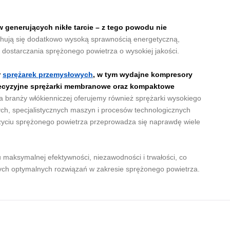
 generujących nikłe tarcie – z tego powodu nie
hują się dodatkowo wysoką sprawnością energetyczną,
dostarczania sprężonego powietrza o wysokiej jakości.
r
sprężarek przemysłowych
, w tym wydajne kompresory
precyzyjne sprężarki membranowe oraz kompaktowe
a branży włókienniczej oferujemy również sprężarki wysokiego
nych, specjalistycznych maszyn i procesów technologicznych
życiu sprężonego powietrza przeprowadza się naprawdę wiele
maksymalnej efektywności, niezawodności i trwałości, co
cych optymalnych rozwiązań w zakresie sprężonego powietrza.