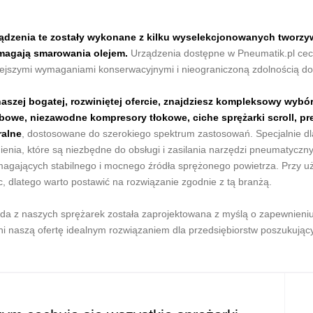
ądzenia te zostały wykonane z kilku wyselekcjonowanych tworzyw
agają smarowania olejem.
Urządzenia dostępne w Pneumatik.pl cec
ejszymi wymaganiami konserwacyjnymi i nieograniczoną zdolnością do 
aszej bogatej, rozwiniętej ofercie, znajdziesz kompleksowy wybó
bowe, niezawodne kompresory tłokowe, ciche sprężarki scroll, 
ralne
, dostosowane do szerokiego spektrum zastosowań. Specjalnie dl
nienia, które są niezbędne do obsługi i zasilania narzędzi pneumatycz
agających stabilnego i mocnego źródła sprężonego powietrza. Przy u
c, dlatego warto postawić na rozwiązanie zgodnie z tą branżą.
da z naszych sprężarek została zaprojektowana z myślą o zapewnieniu 
ni naszą ofertę idealnym rozwiązaniem dla przedsiębiorstw poszukują