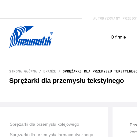
AUTORYZOWANY PRZEDS
o firmie
STRONA GŁÓWNA
/
BRANŻE
/
SPRĘŻARKI DLA PRZEMYSŁU TEKSTYLNEG
Sprężarki dla przemysłu tekstylnego
Sprężarki dla przemysłu kolejowego
Prz
kom
Sprężarki dla przemysłu farmaceutycznego