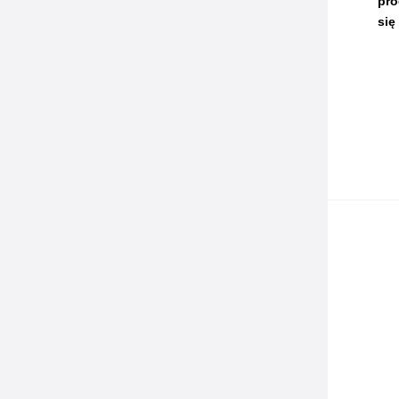
pro
się