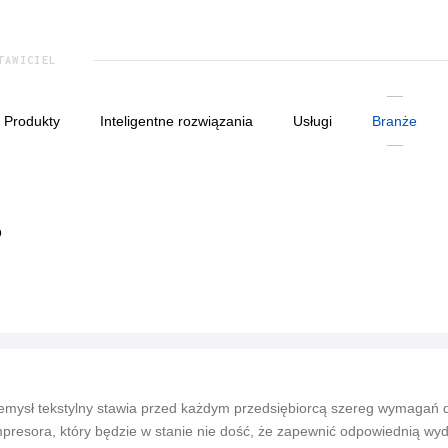
TAWICIEL
produkty
inteligentne rozwiązania
usługi
branże
O
emysł tekstylny stawia przed każdym przedsiębiorcą szereg wymagań d
presora, który będzie w stanie nie dość, że zapewnić odpowiednią wyda