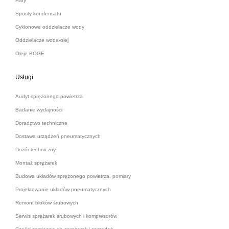
Filtry
Spusty kondensatu
Cyklonowe oddzielacze wody
Oddzielacze woda-olej
Oleje BOGE
Usługi
Audyt sprężonego powietrza
Badanie wydajności
Doradztwo techniczne
Dostawa urządzeń pneumatycznych
Dozór techniczny
Montaż sprężarek
Budowa układów sprężonego powietrza, pomiary
Projektowanie układów pneumatycznych
Remont bloków śrubowych
Serwis sprężarek śrubowych i kompresorów