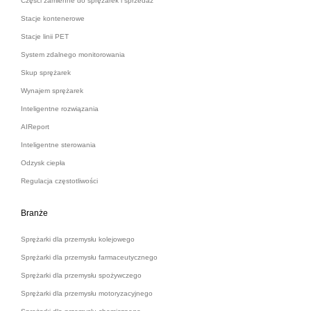
Części zamienne do sprężarek i sprzedaż
Stacje kontenerowe
Stacje linii PET
System zdalnego monitorowania
Skup sprężarek
Wynajem sprężarek
Inteligentne rozwiązania
AIReport
Inteligentne sterowania
Odzysk ciepła
Regulacja częstotliwości
Branże
Sprężarki dla przemysłu kolejowego
Sprężarki dla przemysłu farmaceutycznego
Sprężarki dla przemysłu spożywczego
Sprężarki dla przemysłu motoryzacyjnego