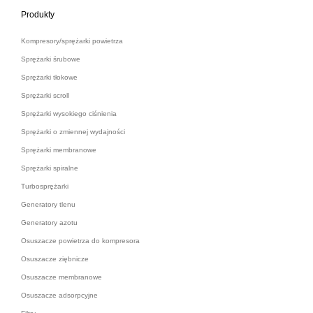
Produkty
Kompresory/sprężarki powietrza
Sprężarki śrubowe
Sprężarki tłokowe
Sprężarki scroll
Sprężarki wysokiego ciśnienia
Sprężarki o zmiennej wydajności
Sprężarki membranowe
Sprężarki spiralne
Turbosprężarki
Generatory tlenu
Generatory azotu
Osuszacze powietrza do kompresora
Osuszacze ziębnicze
Osuszacze membranowe
Osuszacze adsorpcyjne