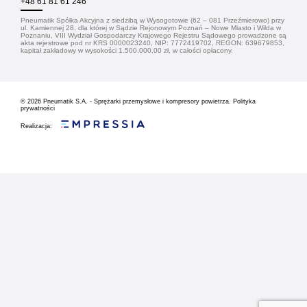
+48 61 81 61 246
Pneumatik Spółka Akcyjna z siedzibą w Wysogotowie (62 – 081 Przeźmierowo) przy
ul. Kamiennej 28, dla której w Sądzie Rejonowym Poznań – Nowe Miasto i Wilda w
Poznaniu, VIII Wydział Gospodarczy Krajowego Rejestru Sądowego prowadzone są
akta rejestrowe pod nr KRS 0000023240, NIP: 7772419702, REGON: 639679853,
kapitał zakładowy w wysokości 1.500.000,00 zł, w całości opłacony.
© 2026
Pneumatik S.A. - Sprężarki przemysłowe i kompresory powietrza.
Polityka
prywatności
Realizacja: