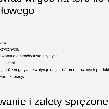
słowego
dów.
ektrycznych.
owania elementów instalacyjnych.
 i pleśni.
j może negatywnie wpłynąć na jakość produkowanych produk
arunki pracy.
wanie i zalety sprężon