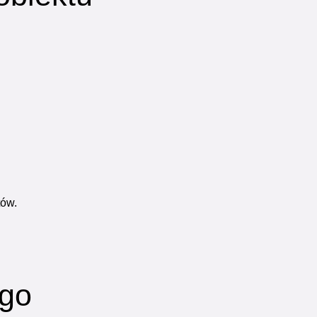
tów.
ego