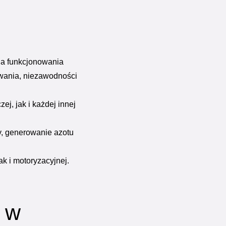
la funkcjonowania
wania, niezawodności
j, jak i każdej innej
y, generowanie azotu
k i motoryzacyjnej.
 w