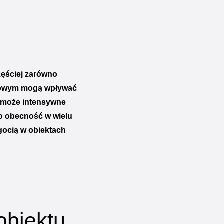
ęściej zarówno
ysłowym mogą wpływać
yć może intensywne
o obecność w wielu
lgocią w obiektach
obiektu