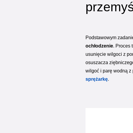
przemyś
Podstawowym zadan
ochłodzenie
. Proces 
usunięcie wilgoci z p
osuszacza ziębniczego 
wilgoć i parę wodną z
sprężarkę
.