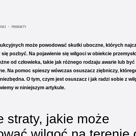
RSKI - PRODUKTY
ukcyjnych może powodować skutki uboczne, których najcz
y się pozbyć. Na pojawienie się wilgoci w obiekcie przem
leżne od człowieka, takie jak różnego rodzaju awarie lub b
ne. Na pomoc spieszy wówczas osuszacz ziębniczy, któreg
niezbędna. O tym, czym jest osuszacz i jak radzi sobie z wi
iemy w niniejszym artykule.
straty, jakie może
wać wilgoć na terenie 