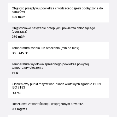
Objętość przepływu powietrza chłodzącego (jeśli podłączone do
kanałów)
800 m3/h
Objętościowe natężenie przepływu powietrza chłodzącego
(osuszacz)
260 m3/h
Temperatura ssania lub otoczenia (min do max)
'+5...+45 °C
Temperatura wylotowa sprężonego powietrza powyżej
temperatury otoczenia
11 K
Ciśnieniowy punkt rosy w warunkach wlotowych zgodnie z DIN
ISO 7183
'+3 °C
Resztkowa zawartość oleju w sprężonym powietrzu
< 3 mg/m3