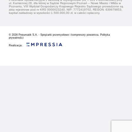
ul. Kamiennej 28, dla której w Sądzie Rejonowym Poznań – Nowe Miasto i Wilda w
Poznaniu, VIII Wydział Gospodarczy Krajowego Rejestru Sądowego prowadzone są
akta rejestrowe pod nr KRS 0000023240, NIP: 7772419702, REGON: 639679853,
kapitał zakładowy w wysokości 1.500.000,00 zł, w całości opłacony.
© 2026
Pneumatik S.A. - Sprężarki przemysłowe i kompresory powietrza.
Polityka
prywatności
Realizacja: