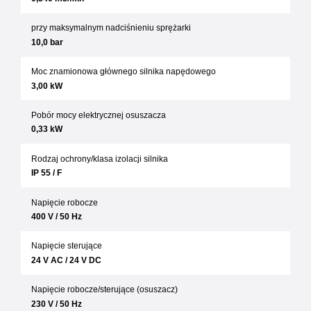
przy maksymalnym nadciśnieniu sprężarki
10,0 bar
Moc znamionowa głównego silnika napędowego
3,00 kW
Pobór mocy elektrycznej osuszacza
0,33 kW
Rodzaj ochrony/klasa izolacji silnika
IP 55 / F
Napięcie robocze
400 V / 50 Hz
Napięcie sterujące
24 V AC / 24 V DC
Napięcie robocze/sterujące (osuszacz)
230 V / 50 Hz