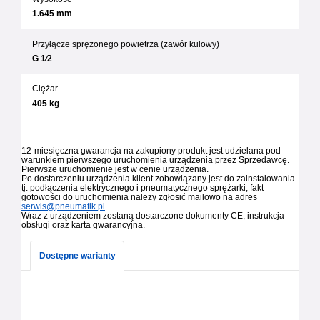
1.645 mm
Przyłącze sprężonego powietrza (zawór kulowy)
G 1⁄2
Ciężar
405 kg
12-miesięczna gwarancja na zakupiony produkt jest udzielana pod
warunkiem pierwszego uruchomienia urządzenia przez Sprzedawcę.
Pierwsze uruchomienie jest w cenie urządzenia.
Po dostarczeniu urządzenia klient zobowiązany jest do zainstalowania
tj. podłączenia elektrycznego i pneumatycznego sprężarki, fakt
gotowości do uruchomienia należy zgłosić mailowo na adres
serwis@pneumatik.pl
.
Wraz z urządzeniem zostaną dostarczone dokumenty CE, instrukcja
obsługi oraz karta gwarancyjna.
Dostępne warianty