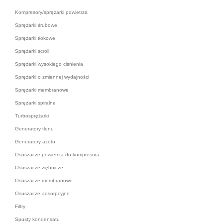
Kompresory/sprężarki powietrza
Sprężarki śrubowe
Sprężarki tłokowe
Sprężarki scroll
Sprężarki wysokiego ciśnienia
Sprężarki o zmiennej wydajności
Sprężarki membranowe
Sprężarki spiralne
Turbosprężarki
Generatory tlenu
Generatory azotu
Osuszacze powietrza do kompresora
Osuszacze ziębnicze
Osuszacze membranowe
Osuszacze adsorpcyjne
Filtry
Spusty kondensatu