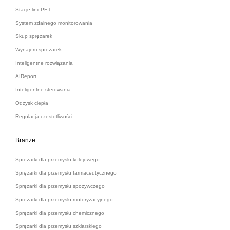
Stacje linii PET
System zdalnego monitorowania
Skup sprężarek
Wynajem sprężarek
Inteligentne rozwiązania
AIReport
Inteligentne sterowania
Odzysk ciepła
Regulacja częstotliwości
Branże
Sprężarki dla przemysłu kolejowego
Sprężarki dla przemysłu farmaceutycznego
Sprężarki dla przemysłu spożywczego
Sprężarki dla przemysłu motoryzacyjnego
Sprężarki dla przemysłu chemicznego
Sprężarki dla przemysłu szklarskiego