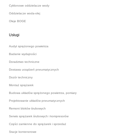
Cyklonowe oddzielacze wody
Oddzielacze woda-olej
Oleje BOGE
Usługi
Audyt sprężonego powietrza
Badanie wydajności
Doradztwo techniczne
Dostawa urządzeń pneumatycznych
Dozór techniczny
Montaż sprężarek
Budowa układów sprężonego powietrza, pomiary
Projektowanie układów pneumatycznych
Remont bloków śrubowych
Serwis sprężarek śrubowych i kompresorów
Części zamienne do sprężarek i sprzedaż
Stacje kontenerowe