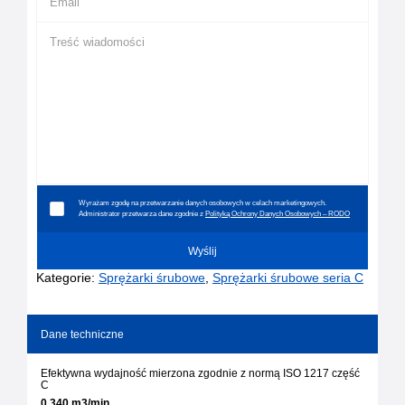
Wyrażam zgodę na przetwarzanie danych osobowych w celach marketingowych.
Administrator przetwarza dane zgodnie z
Polityką Ochrony Danych Osobowych – RODO
Kategorie:
Sprężarki śrubowe
,
Sprężarki śrubowe seria C
Dane techniczne
Efektywna wydajność mierzona zgodnie z normą ISO 1217 część
C
0,340 m3/min