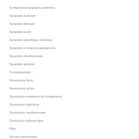
Kompresory/sprężarki powietrza
Sprężarki śrubowe
Sprężarki tłokowe
Sprężarki scroll
Sprężarki wysokiego ciśnienia
Sprężarki o zmiennej wydajności
Sprężarki membranowe
Sprężarki spiralne
Turbosprężarki
Generatory tlenu
Generatory azotu
Osuszacze powietrza do kompresora
Osuszacze ziębnicze
Osuszacze membranowe
Osuszacze adsorpcyjne
Filtry
Spusty kondensatu