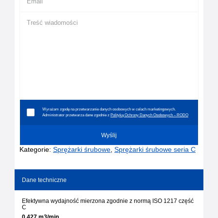
Wyrażam zgodę na przetwarzanie danych osobowych w celach marketingowych.
Administrator przetwarza dane zgodnie z
Polityką Ochrony Danych Osobowych – RODO
Kategorie:
Sprężarki śrubowe
,
Sprężarki śrubowe seria C
Dane techniczne
Efektywna wydajność mierzona zgodnie z normą ISO 1217 część
C
0,427 m3/min