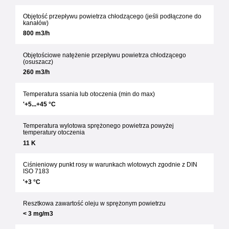
Objętość przepływu powietrza chłodzącego (jeśli podłączone do
kanałów)
800 m3/h
Objętościowe natężenie przepływu powietrza chłodzącego
(osuszacz)
260 m3/h
Temperatura ssania lub otoczenia (min do max)
'+5...+45 °C
Temperatura wylotowa sprężonego powietrza powyżej
temperatury otoczenia
11 K
Ciśnieniowy punkt rosy w warunkach wlotowych zgodnie z DIN
ISO 7183
'+3 °C
Resztkowa zawartość oleju w sprężonym powietrzu
< 3 mg/m3