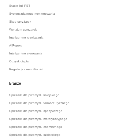
Stacje linii PET
System zdalnego monitorowania
Skup sprężarek
Wynajem sprężarek
Inteligentne rozwiązania
AIReport
Inteligentne sterowania
Odzysk ciepła
Regulacja częstotliwości
Branże
Sprężarki dla przemysłu kolejowego
Sprężarki dla przemysłu farmaceutycznego
Sprężarki dla przemysłu spożywczego
Sprężarki dla przemysłu motoryzacyjnego
Sprężarki dla przemysłu chemicznego
Sprężarki dla przemysłu szklarskiego