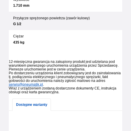
1.710 mm
Przyłącze sprężonego powietrza (zawór kulowy)
G 1⁄2
Ciężar
435 kg
12-miesięczna gwarancja na zakupiony produkt jest udzielana pod
warunkiem pierwszego uruchomienia urządzenia przez Sprzedawcę.
Pierwsze uruchomienie jest w cenie urządzenia.
Po dostarczeniu urządzenia klient zobowiązany jest do zainstalowania
tj. podłączenia elektrycznego i pneumatycznego sprężarki, fakt
gotowości do uruchomienia należy zgłosić mailowo na adres
serwis@pneumatik.pl
.
Wraz z urządzeniem zostaną dostarczone dokumenty CE, instrukcja
obsługi oraz karta gwarancyjna.
Dostępne warianty