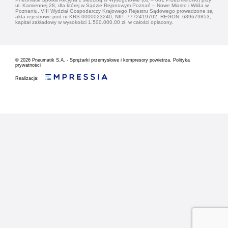
ul. Kamiennej 28, dla której w Sądzie Rejonowym Poznań – Nowe Miasto i Wilda w
Poznaniu, VIII Wydział Gospodarczy Krajowego Rejestru Sądowego prowadzone są
akta rejestrowe pod nr KRS 0000023240, NIP: 7772419702, REGON: 639679853,
kapitał zakładowy w wysokości 1.500.000,00 zł, w całości opłacony.
© 2026
Pneumatik S.A. - Sprężarki przemysłowe i kompresory powietrza.
Polityka
prywatności
Realizacja: