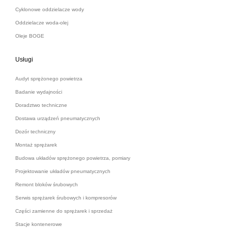
Cyklonowe oddzielacze wody
Oddzielacze woda-olej
Oleje BOGE
Usługi
Audyt sprężonego powietrza
Badanie wydajności
Doradztwo techniczne
Dostawa urządzeń pneumatycznych
Dozór techniczny
Montaż sprężarek
Budowa układów sprężonego powietrza, pomiary
Projektowanie układów pneumatycznych
Remont bloków śrubowych
Serwis sprężarek śrubowych i kompresorów
Części zamienne do sprężarek i sprzedaż
Stacje kontenerowe