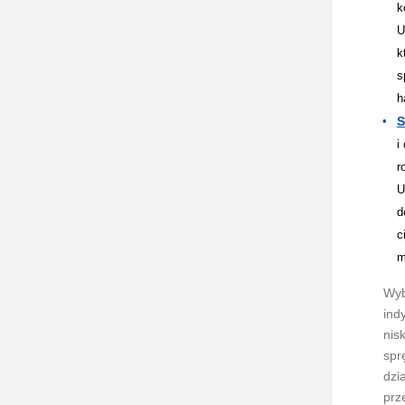
k
U
k
s
h
S
i
r
U
d
c
m
Wyb
ind
nis
spr
dzi
prz