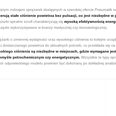
ejnym rodzajem sprężarek dostępnych w szerokiej ofercie Pneumatik 
erują stałe ciśnienie powietrza bez pulsacji, co jest niezbędne
ężarki spiralne scroll charakteryzują się
wysoką efektywnością energe
często wykorzystywane w branży medycznej czy stomatologicznej.
ężarki o zmiennej wydajności oraz wysokiego ciśnienia to kolejne urz
ści dostarczanego powietrza do aktualnych potrzeb, co przekłada się na
okiego ciśnienia są niezbędne w miejscach, gdzie wymagane jest 
emyśle petrochemicznym czy energetycznym.
Wszystkie te typy spr
ór odpowiedniego modelu powinien być dokonany po dokładnej analizi