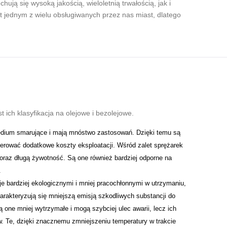
ują się wysoką jakością, wieloletnią trwałością, jak i
st jednym z wielu obsługiwanych przez nas miast, dlatego
ch klasyfikacja na olejowe i bezolejowe.
medium smarujące i mają mnóstwo zastosowań. Dzięki temu są
enerować dodatkowe koszty eksploatacji. Wśród zalet sprężarek
raz długą żywotność. Są one również bardziej odporne na
.
 je bardziej ekologicznymi i mniej pracochłonnymi w utrzymaniu,
arakteryzują się mniejszą emisją szkodliwych substancji do
one mniej wytrzymałe i mogą szybciej ulec awarii, lecz ich
. Te, dzięki znacznemu zmniejszeniu temperatury w trakcie