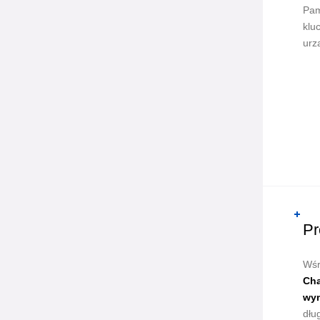
Pam
klu
urz
Pr
Wśr
Cha
wym
dłu