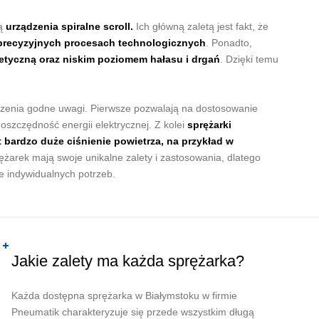
są
urządzenia spiralne scroll.
Ich główną zaletą jest fakt, że
 w precyzyjnych procesach technologicznych
. Ponadto,
tyczną oraz niskim poziomem hałasu i drgań
. Dzięki temu
ądzenia godne uwagi. Pierwsze pozwalają na dostosowanie
 oszczędność energii elektrycznej. Z kolei
sprężarki
bardzo duże ciśnienie powietrza, na przykład w
ężarek mają swoje unikalne zalety i zastosowania, dlatego
e indywidualnych potrzeb.
Jakie zalety ma każda sprężarka?
Każda dostępna sprężarka w Białymstoku w firmie
Pneumatik charakteryzuje się przede wszystkim długą