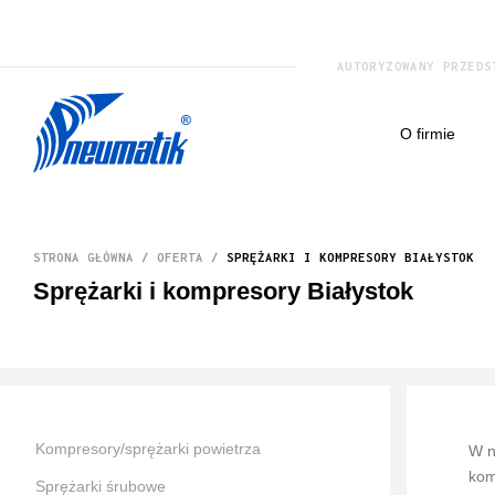
AUTORYZOWANY PRZEDS
o firmie
STRONA GŁÓWNA
/
OFERTA
/
SPRĘŻARKI I KOMPRESORY BIAŁYSTOK
Sprężarki i kompresory Białystok
Kompresory/sprężarki powietrza
W n
kom
Sprężarki śrubowe