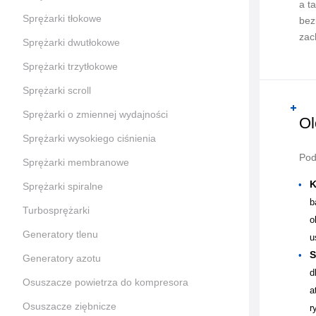
a t
Sprężarki tłokowe
bez
zac
Sprężarki dwutłokowe
Sprężarki trzytłokowe
Sprężarki scroll
Sprężarki o zmiennej wydajności
Ol
Sprężarki wysokiego ciśnienia
Pod
Sprężarki membranowe
K
Sprężarki spiralne
b
Turbosprężarki
o
Generatory tlenu
u
S
Generatory azotu
d
Osuszacze powietrza do kompresora
a
Osuszacze ziębnicze
r