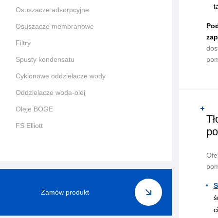
t
Osuszacze adsorpcyjne
Pod
Osuszacze membranowe
zap
Filtry
dos
Spusty kondensatu
pom
Cyklonowe oddzielacze wody
Oddzielacze woda-olej
Oleje BOGE
Tł
FS Elliott
po
Ofe
pom
S
Zamów produkt
ś
c