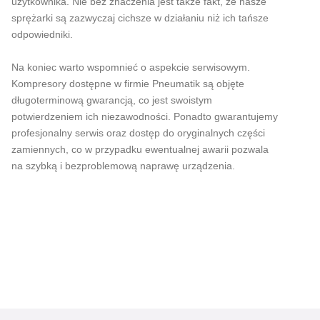
użytkownika. Nie bez znaczenia jest także fakt, że nasze
sprężarki są zazwyczaj cichsze w działaniu niż ich tańsze
odpowiedniki.
Na koniec warto wspomnieć o aspekcie serwisowym.
Kompresory dostępne w firmie Pneumatik są objęte
długoterminową gwarancją, co jest swoistym
potwierdzeniem ich niezawodności. Ponadto gwarantujemy
profesjonalny serwis oraz dostęp do oryginalnych części
zamiennych, co w przypadku ewentualnej awarii pozwala
na szybką i bezproblemową naprawę urządzenia.