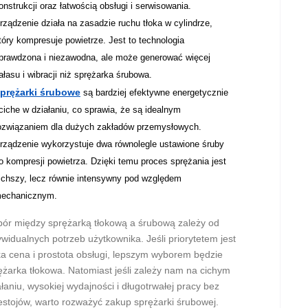
onstrukcji oraz łatwością obsługi i serwisowania.
rządzenie działa na zasadzie ruchu tłoka w cylindrze,
tóry kompresuje powietrze. Jest to technologia
prawdzona i niezawodna, ale może generować więcej
ałasu i wibracji niż sprężarka śrubowa.
prężarki śrubowe
są bardziej efektywne energetycznie
 ciche w działaniu, co sprawia, że są idealnym
ozwiązaniem dla dużych zakładów przemysłowych.
rządzenie wykorzystuje dwa równolegle ustawione śruby
o kompresji powietrza. Dzięki temu proces sprężania jest
ichszy, lecz równie intensywny pod względem
echanicznym.
ór między sprężarką tłokową a śrubową zależy od
ywidualnych potrzeb użytkownika. Jeśli priorytetem jest
ka cena i prostota obsługi, lepszym wyborem będzie
ężarka tłokowa. Natomiast jeśli zależy nam na cichym
ałaniu, wysokiej wydajności i długotrwałej pracy bez
estojów, warto rozważyć zakup sprężarki śrubowej.