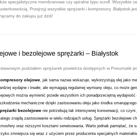
akże specjalistyczne membranowe czy spiralne typu scroll. Wszystkie cech
usterkowością. Przejrzyj wszystkie sprężarki i kompresory. Białystok je
hęcamy do zakupu już dziś!
ejowe i bezolejowe sprężarki – Białystok
stawowym podziałem sprężarek powietrza dostępnych w Pneumatik jest i
ompresory olejowe
, jak sama nazwa wskazuje, wykorzystują olej jako 
ardziej wydajne i trwałe, ale wymagają regularnej wymiany oleju, co może g
lejowych można wymienić przede wszystkim ich ponadprzeciętną wydajność o
szkodzenia mechaniczne dzięki zastosowaniu oleju jako środka smarującego
prężarki bezolejowe
nie potrzebują tak intensywnej konserwacji, co czyni
latego znajdą zastosowanie w wielu rodzajach usług. Sprężarki bezolejowe ch
tmosfery oraz niższymi kosztami serwisowania. Warto jednak pamiętać, że są 
yzyko zmniejsza się wraz z użyciem przez producenta specjalnych materiałów