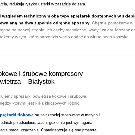
arcia, redukują ryzyko usterki w zasadzie do zera.
 względem technicznym oba typy sprężarek dostępnych w sklepie 
ewnianą na dwa zupełnie odrębne sposoby
. Chętnie pomożemy w i
tępne na naszej stronie, ich cechy techniczne, wady i zalety. Możesz d
ożemy w tym, które narzędzia warto dodać do wirtualnego koszyka.
okowe i śrubowe kompresory
wietrza – Białystok
rujemy sprężarki powietrza tłokowe i śrubowe,
iędzy którymi jest kilka kluczowych różnic.
prężarki tłokowe
są najczęściej stosowane w małych i
rednich przedsiębiorstwach, gdzie nie jest wymagana
iągła praca urządzenia. Charakteryzują się one prostotą