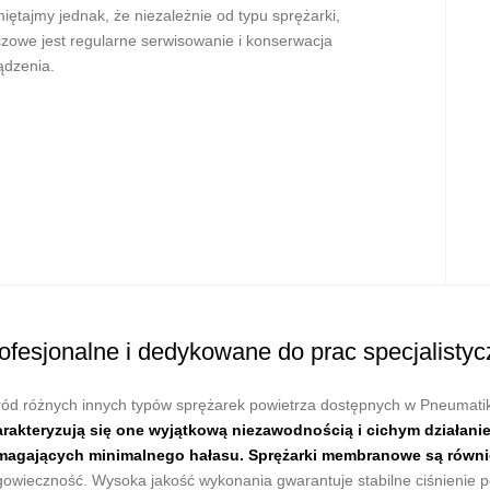
iętajmy jednak, że niezależnie od typu sprężarki,
czowe jest regularne serwisowanie i konserwacja
ądzenia.
ofesjonalne i dedykowane do prac specjalistyc
ód różnych innych typów sprężarek powietrza dostępnych w Pneumati
rakteryzują się one wyjątkową niezawodnością i cichym działanie
agających minimalnego hałasu. Sprężarki membranowe są równie
gowieczność. Wysoka jakość wykonania gwarantuje stabilne ciśnienie p