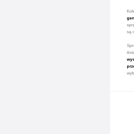
Kol
gen
spr
są 
Spr
ilo
wys
prz
wyb