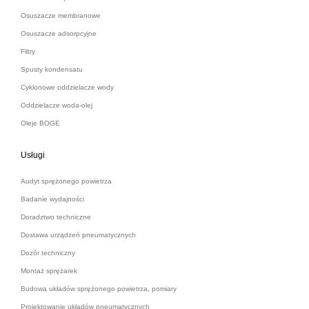
Osuszacze membranowe
Osuszacze adsorpcyjne
Filtry
Spusty kondensatu
Cyklonowe oddzielacze wody
Oddzielacze woda-olej
Oleje BOGE
Usługi
Audyt sprężonego powietrza
Badanie wydajności
Doradztwo techniczne
Dostawa urządzeń pneumatycznych
Dozór techniczny
Montaż sprężarek
Budowa układów sprężonego powietrza, pomiary
Projektowanie układów pneumatycznych