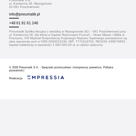
Pneumatik S.A.
ul. Kamienna 28, Wysogotowo
62-081 Przeźmierowo
info@pneumatik.pl
+48 61 81 61 246
Pneumatik Spółka Akcyjna z siedzibą w Wysogotowie (62 – 081 Przeźmierowo) przy
ul. Kamiennej 28, dla której w Sądzie Rejonowym Poznań – Nowe Miasto i Wilda w
Poznaniu, VIII Wydział Gospodarczy Krajowego Rejestru Sądowego prowadzone są
akta rejestrowe pod nr KRS 0000023240, NIP: 7772419702, REGON: 639679853,
kapitał zakładowy w wysokości 1.500.000,00 zł, w całości opłacony.
© 2026
Pneumatik S.A. - Sprężarki przemysłowe i kompresory powietrza.
Polityka
prywatności
Realizacja: