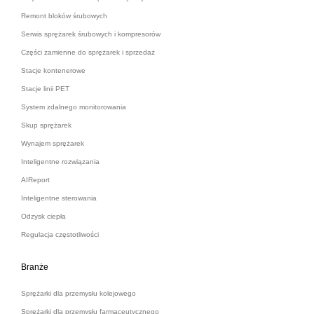
Remont bloków śrubowych
Serwis sprężarek śrubowych i kompresorów
Części zamienne do sprężarek i sprzedaż
Stacje kontenerowe
Stacje linii PET
System zdalnego monitorowania
Skup sprężarek
Wynajem sprężarek
Inteligentne rozwiązania
AIReport
Inteligentne sterowania
Odzysk ciepła
Regulacja częstotliwości
Branże
Sprężarki dla przemysłu kolejowego
Sprężarki dla przemysłu farmaceutycznego