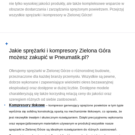
nie tylko wysokiej jakości produkty, ale także kompleksowe wsparcie w
obszarze dostarczania i zarządzania sprężonym powietrzem. Przejrzyj
wszystkie sprężarki i kompresory w Zielonej Górze!
Jakie sprężarki i kompresory Zielona Góra
możesz zakupić w Pneumatik.pl?
Oferujemy sprężarki w Zielonej Górze o różnorodnej budowie,
przeznaczone dla każdej branży przemysłu. Wszystkie są pewne,
dobrze wykonane i zapewniające wieloletni okres bezawaryjnej
eksploatacji oraz dostępne w dużej liczbie. Dostępne modele
charakteryzują się także korzystną relacją ceny do jakości oraz
szeregiem różnych od siebie zastosowań.
Kompresory tłokowe
– kompresor generujący sprężone powietrze w tym typie
wyróżnia się solidną konstrukcją opartą na mechanizmie tłokowym, co sprawia, że
jest niezwykle trwałym i skutecznym rozwiązaniem. Dzięki precyzyjnemu wykonaniu
oraz wyspecjalizowanym materiałom używanym w produkcji wszystkie nasze
sprężarki w Zielonej Górze są idealnym rozwiązaniem do różnych zastosowań.