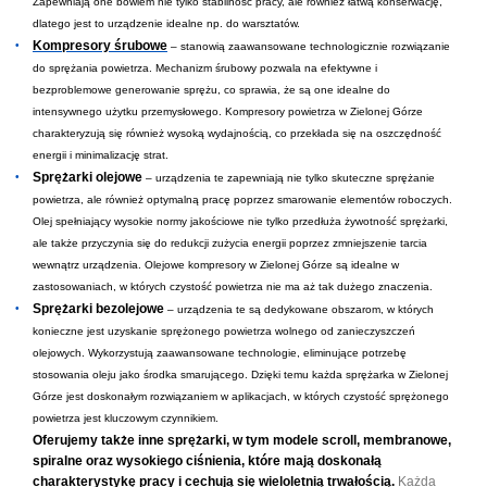
Zapewniają one bowiem nie tylko stabilność pracy, ale również łatwą konserwację,
dlatego jest to urządzenie idealne np. do warsztatów.
Kompresory śrubowe
– stanowią zaawansowane technologicznie rozwiązanie
do sprężania powietrza. Mechanizm śrubowy pozwala na efektywne i
bezproblemowe generowanie sprężu, co sprawia, że są one idealne do
intensywnego użytku przemysłowego. Kompresory powietrza w Zielonej Górze
charakteryzują się również wysoką wydajnością, co przekłada się na oszczędność
energii i minimalizację strat.
Sprężarki olejowe
– urządzenia te zapewniają nie tylko skuteczne sprężanie
powietrza, ale również optymalną pracę poprzez smarowanie elementów roboczych.
Olej spełniający wysokie normy jakościowe nie tylko przedłuża żywotność sprężarki,
ale także przyczynia się do redukcji zużycia energii poprzez zmniejszenie tarcia
wewnątrz urządzenia. Olejowe kompresory w Zielonej Górze są idealne w
zastosowaniach, w których czystość powietrza nie ma aż tak dużego znaczenia.
Sprężarki bezolejowe
– urządzenia te są dedykowane obszarom, w których
konieczne jest uzyskanie sprężonego powietrza wolnego od zanieczyszczeń
olejowych. Wykorzystują zaawansowane technologie, eliminujące potrzebę
stosowania oleju jako środka smarującego. Dzięki temu każda sprężarka w Zielonej
Górze jest doskonałym rozwiązaniem w aplikacjach, w których czystość sprężonego
powietrza jest kluczowym czynnikiem.
Oferujemy także inne sprężarki, w tym modele scroll, membranowe,
spiralne oraz wysokiego ciśnienia, które mają doskonałą
charakterystykę pracy i cechują się wieloletnią trwałością.
Każda