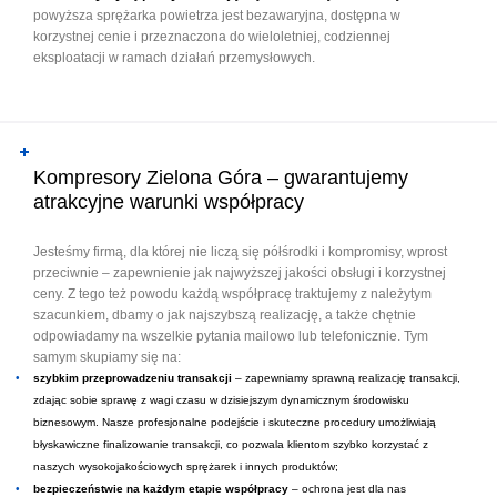
powyższa sprężarka powietrza jest bezawaryjna, dostępna w
korzystnej cenie i przeznaczona do wieloletniej, codziennej
eksploatacji w ramach działań przemysłowych.
Kompresory Zielona Góra – gwarantujemy
atrakcyjne warunki współpracy
Jesteśmy firmą, dla której nie liczą się półśrodki i kompromisy, wprost
przeciwnie – zapewnienie jak najwyższej jakości obsługi i korzystnej
ceny. Z tego też powodu każdą współpracę traktujemy z należytym
szacunkiem, dbamy o jak najszybszą realizację, a także chętnie
odpowiadamy na wszelkie pytania mailowo lub telefonicznie. Tym
samym skupiamy się na:
szybkim przeprowadzeniu transakcji
– zapewniamy sprawną realizację transakcji,
zdając sobie sprawę z wagi czasu w dzisiejszym dynamicznym środowisku
biznesowym. Nasze profesjonalne podejście i skuteczne procedury umożliwiają
błyskawiczne finalizowanie transakcji, co pozwala klientom szybko korzystać z
naszych wysokojakościowych sprężarek i innych produktów;
bezpieczeństwie na każdym etapie współpracy
– ochrona jest dla nas