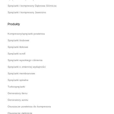
Sprężarki i kompresory Dąbrowa Górnicza
Sprężarki i kompresory Jaworzno
Produkty
Kompresory/sprężarki powietrza
Sprężarki śrubowe
Sprężarki tłokowe
Sprężarki scroll
Sprężarki wysokiego ciśnienia
Sprężarki o zmiennej wydajności
Sprężarki membranowe
Sprężarki spiralne
Turbosprężarki
Generatory tlenu
Generatory azotu
Osuszacze powietrza do kompresora
Osuszacze ziębnicze