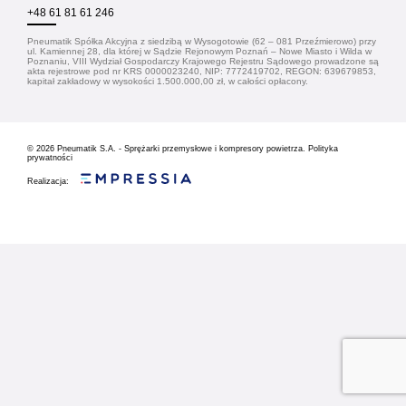
+48 61 81 61 246
Pneumatik Spółka Akcyjna z siedzibą w Wysogotowie (62 – 081 Przeźmierowo) przy
ul. Kamiennej 28, dla której w Sądzie Rejonowym Poznań – Nowe Miasto i Wilda w
Poznaniu, VIII Wydział Gospodarczy Krajowego Rejestru Sądowego prowadzone są
akta rejestrowe pod nr KRS 0000023240, NIP: 7772419702, REGON: 639679853,
kapitał zakładowy w wysokości 1.500.000,00 zł, w całości opłacony.
© 2026
Pneumatik S.A. - Sprężarki przemysłowe i kompresory powietrza.
Polityka
prywatności
Realizacja: