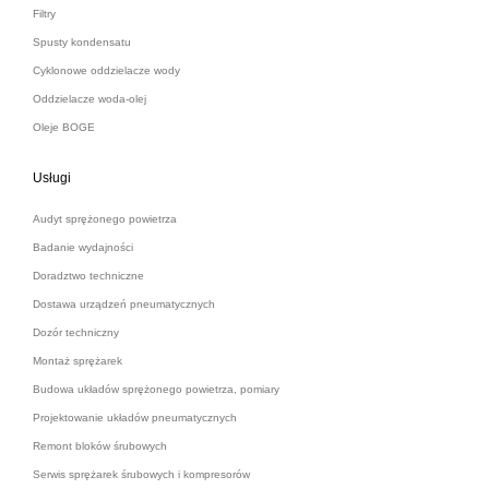
Filtry
Spusty kondensatu
Cyklonowe oddzielacze wody
Oddzielacze woda-olej
Oleje BOGE
Usługi
Audyt sprężonego powietrza
Badanie wydajności
Doradztwo techniczne
Dostawa urządzeń pneumatycznych
Dozór techniczny
Montaż sprężarek
Budowa układów sprężonego powietrza, pomiary
Projektowanie układów pneumatycznych
Remont bloków śrubowych
Serwis sprężarek śrubowych i kompresorów