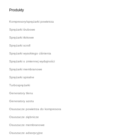
Produkty
Kompresory/sprężarki powietrza
Sprężarki śrubowe
Sprężarki tłokowe
Sprężarki scroll
Sprężarki wysokiego ciśnienia
Sprężarki o zmiennej wydajności
Sprężarki membranowe
Sprężarki spiralne
Turbosprężarki
Generatory tlenu
Generatory azotu
Osuszacze powietrza do kompresora
Osuszacze ziębnicze
Osuszacze membranowe
Osuszacze adsorpcyjne