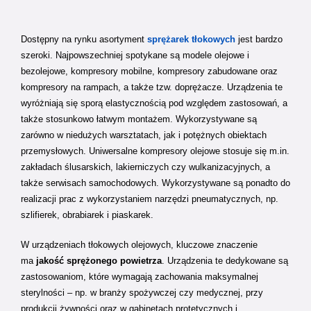
Dostępny na rynku asortyment
sprężarek tłokowych
jest bardzo
szeroki. Najpowszechniej spotykane są modele olejowe i
bezolejowe, kompresory mobilne, kompresory zabudowane oraz
kompresory na rampach, a także tzw. doprężacze. Urządzenia te
wyróżniają się sporą elastycznością pod względem zastosowań, a
także stosunkowo łatwym montażem. Wykorzystywane są
zarówno w niedużych warsztatach, jak i potężnych obiektach
przemysłowych. Uniwersalne kompresory olejowe stosuje się m.in.
zakładach ślusarskich, lakierniczych czy wulkanizacyjnych, a
także serwisach samochodowych. Wykorzystywane są ponadto do
realizacji prac z wykorzystaniem narzędzi pneumatycznych, np.
szlifierek, obrabiarek i piaskarek.
W urządzeniach tłokowych olejowych, kluczowe znaczenie
ma
jakość sprężonego powietrza
. Urządzenia te dedykowane są
zastosowaniom, które wymagają zachowania maksymalnej
sterylności – np. w branży spożywczej czy medycznej, przy
produkcji żywności oraz w gabinetach protetycznych i