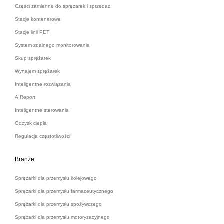
Części zamienne do sprężarek i sprzedaż
Stacje kontenerowe
Stacje linii PET
System zdalnego monitorowania
Skup sprężarek
Wynajem sprężarek
Inteligentne rozwiązania
AIReport
Inteligentne sterowania
Odzysk ciepła
Regulacja częstotliwości
Branże
Sprężarki dla przemysłu kolejowego
Sprężarki dla przemysłu farmaceutycznego
Sprężarki dla przemysłu spożywczego
Sprężarki dla przemysłu motoryzacyjnego