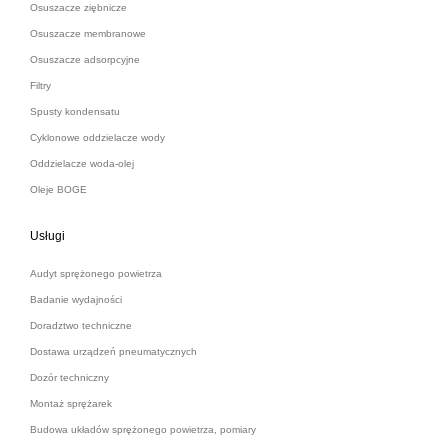
Osuszacze ziębnicze
Osuszacze membranowe
Osuszacze adsorpcyjne
Filtry
Spusty kondensatu
Cyklonowe oddzielacze wody
Oddzielacze woda-olej
Oleje BOGE
Usługi
Audyt sprężonego powietrza
Badanie wydajności
Doradztwo techniczne
Dostawa urządzeń pneumatycznych
Dozór techniczny
Montaż sprężarek
Budowa układów sprężonego powietrza, pomiary