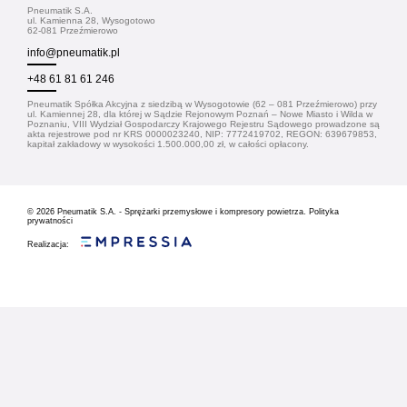
Pneumatik S.A.
ul. Kamienna 28, Wysogotowo
62-081 Przeźmierowo
info@pneumatik.pl
+48 61 81 61 246
Pneumatik Spółka Akcyjna z siedzibą w Wysogotowie (62 – 081 Przeźmierowo) przy
ul. Kamiennej 28, dla której w Sądzie Rejonowym Poznań – Nowe Miasto i Wilda w
Poznaniu, VIII Wydział Gospodarczy Krajowego Rejestru Sądowego prowadzone są
akta rejestrowe pod nr KRS 0000023240, NIP: 7772419702, REGON: 639679853,
kapitał zakładowy w wysokości 1.500.000,00 zł, w całości opłacony.
© 2026
Pneumatik S.A. - Sprężarki przemysłowe i kompresory powietrza.
Polityka
prywatności
Realizacja: