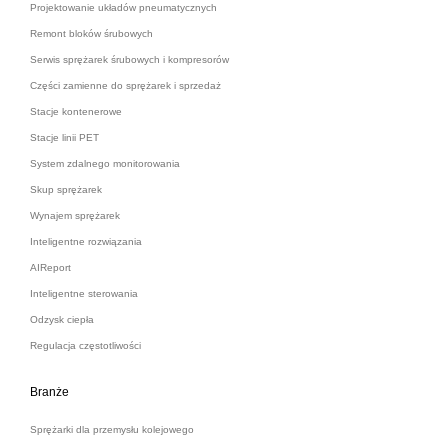
Projektowanie układów pneumatycznych
Remont bloków śrubowych
Serwis sprężarek śrubowych i kompresorów
Części zamienne do sprężarek i sprzedaż
Stacje kontenerowe
Stacje linii PET
System zdalnego monitorowania
Skup sprężarek
Wynajem sprężarek
Inteligentne rozwiązania
AIReport
Inteligentne sterowania
Odzysk ciepła
Regulacja częstotliwości
Branże
Sprężarki dla przemysłu kolejowego