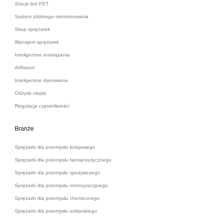
Stacje linii PET
System zdalnego monitorowania
Skup sprężarek
Wynajem sprężarek
Inteligentne rozwiązania
AIReport
Inteligentne sterowania
Odzysk ciepła
Regulacja częstotliwości
Branże
Sprężarki dla przemysłu kolejowego
Sprężarki dla przemysłu farmaceutycznego
Sprężarki dla przemysłu spożywczego
Sprężarki dla przemysłu motoryzacyjnego
Sprężarki dla przemysłu chemicznego
Sprężarki dla przemysłu szklarskiego