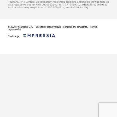
Poznaniu, VIII Wydział Gospodarczy Krajowego Rejestru Sądowego prowadzone są
akta rejestrowe pod nr KRS 0000023240, NIP: 7772419702, REGON: 639679853,
kapitał zakładowy w wysokości 1.500.000,00 zł, w całości opłacony.
© 2026
Pneumatik S.A. - Sprężarki przemysłowe i kompresory powietrza.
Polityka
prywatności
Realizacja: