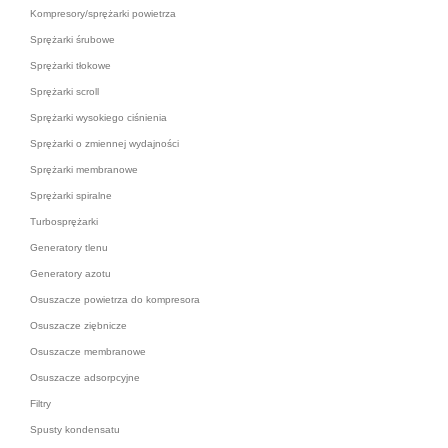
Kompresory/sprężarki powietrza
Sprężarki śrubowe
Sprężarki tłokowe
Sprężarki scroll
Sprężarki wysokiego ciśnienia
Sprężarki o zmiennej wydajności
Sprężarki membranowe
Sprężarki spiralne
Turbosprężarki
Generatory tlenu
Generatory azotu
Osuszacze powietrza do kompresora
Osuszacze ziębnicze
Osuszacze membranowe
Osuszacze adsorpcyjne
Filtry
Spusty kondensatu