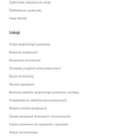
Cyklonowe oddzielacze wody
Oddzielacze woda-olej
Oleje BOGE
Usługi
Audyt sprężonego powietrza
Badanie wydajności
Doradztwo techniczne
Dostawa urządzeń pneumatycznych
Dozór techniczny
Montaż sprężarek
Budowa układów sprężonego powietrza, pomiary
Projektowanie układów pneumatycznych
Remont bloków śrubowych
Serwis sprężarek śrubowych i kompresorów
Części zamienne do sprężarek i sprzedaż
Stacje kontenerowe