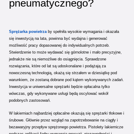
pneumatycznego?
Sprężarka powietrza
by spełniła wysokie wymagania i okazała
się inwestycją na lata, powinna być wydajna i generować
możliwość pracy dopasowanej do indywidualnych potrzeb.
Stwierdzenie to może wydawać się górnolotne i mało precyzyjne,
jednakże nie są niemożliwe do osiągnięcia. Sprawdzone
rozwiązania, które od lat są udoskonalane i podążają za
nowoczesną technologią, okażą się strzałem w dziesiątkę pod
warunkiem, że zostaną dobrane pod kątem wykonywanych zadań.
Inwestycja w uniwersalne sprężarki będzie opłacalna tylko
wówczas, gdy wykonywane usługi będą oscylować wokół
podobnych zastosowań.
W lakierniach najbardziej opłacalne okazują się sprężarki tłokowe i
śrubowe. Głównie przez wzgląd na zapotrzebowanie na ciągły i
bezawaryjny przepływ sprężonego powietrza. Pistolety lakiernicze
podczas aplikacji farby wymagają precyzji, niezawodności i