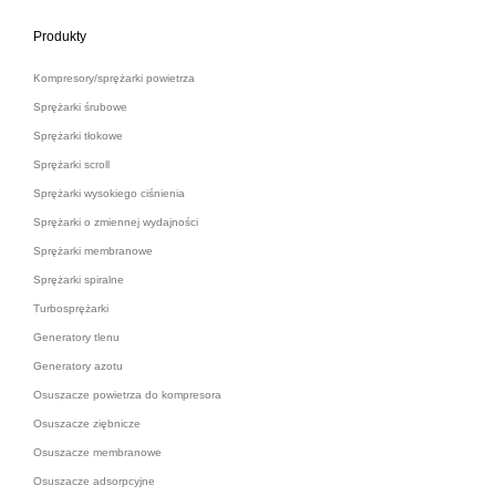
Produkty
Kompresory/sprężarki powietrza
Sprężarki śrubowe
Sprężarki tłokowe
Sprężarki scroll
Sprężarki wysokiego ciśnienia
Sprężarki o zmiennej wydajności
Sprężarki membranowe
Sprężarki spiralne
Turbosprężarki
Generatory tlenu
Generatory azotu
Osuszacze powietrza do kompresora
Osuszacze ziębnicze
Osuszacze membranowe
Osuszacze adsorpcyjne