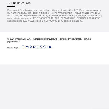
+48 61 81 61 246
Pneumatik Spółka Akcyjna z siedzibą w Wysogotowie (62 – 081 Przeźmierowo) przy
ul. Kamiennej 28, dla której w Sądzie Rejonowym Poznań – Nowe Miasto i Wilda w
Poznaniu, VIII Wydział Gospodarczy Krajowego Rejestru Sądowego prowadzone są
akta rejestrowe pod nr KRS 0000023240, NIP: 7772419702, REGON: 639679853,
kapitał zakładowy w wysokości 1.500.000,00 zł, w całości opłacony.
© 2026
Pneumatik S.A. - Sprężarki przemysłowe i kompresory powietrza.
Polityka
prywatności
Realizacja: