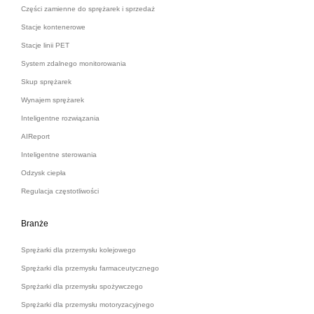
Części zamienne do sprężarek i sprzedaż
Stacje kontenerowe
Stacje linii PET
System zdalnego monitorowania
Skup sprężarek
Wynajem sprężarek
Inteligentne rozwiązania
AIReport
Inteligentne sterowania
Odzysk ciepła
Regulacja częstotliwości
Branże
Sprężarki dla przemysłu kolejowego
Sprężarki dla przemysłu farmaceutycznego
Sprężarki dla przemysłu spożywczego
Sprężarki dla przemysłu motoryzacyjnego