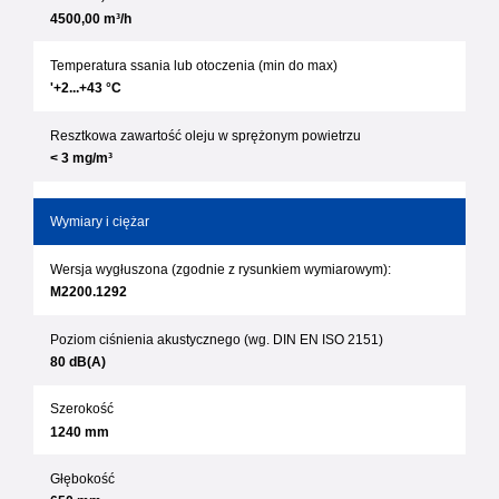
4500,00 m³/h
Temperatura ssania lub otoczenia (min do max)
'+2...+43 °C
Resztkowa zawartość oleju w sprężonym powietrzu
< 3 mg/m³
Wymiary i ciężar
Wersja wygłuszona (zgodnie z rysunkiem wymiarowym):
M2200.1292
Poziom ciśnienia akustycznego (wg. DIN EN ISO 2151)
80 dB(A)
Szerokość
1240 mm
Głębokość