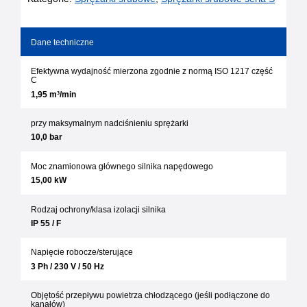
15
Eko
(10,0
bar)
Dane techniczne
Efektywna wydajność mierzona zgodnie z normą ISO 1217 część
C
1,95 m³/min
przy maksymalnym nadciśnieniu sprężarki
10,0 bar
Moc znamionowa głównego silnika napędowego
15,00 kW
Rodzaj ochrony/klasa izolacji silnika
IP 55 / F
Napięcie robocze/sterujące
3 Ph / 230 V / 50 Hz
Objętość przepływu powietrza chłodzącego (jeśli podłączone do
kanałów)