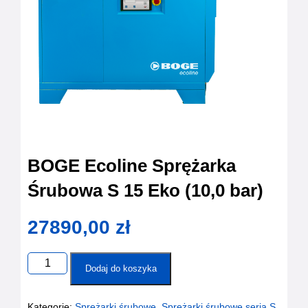
BOGE Ecoline Sprężarka
Śrubowa S 15 Eko (10,0 bar)
27890,00
zł
ilość
BOGE
Dodaj do koszyka
Ecoline
Sprężarka
Śrubowa
S
Kategorie:
Sprężarki śrubowe
,
Sprężarki śrubowe seria S