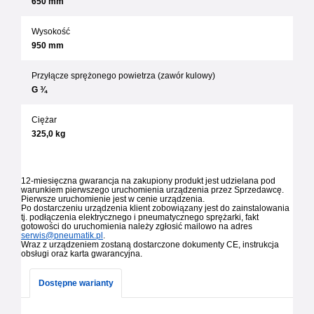
650 mm
Wysokość
950 mm
Przyłącze sprężonego powietrza (zawór kulowy)
G ¾
Ciężar
325,0 kg
12-miesięczna gwarancja na zakupiony produkt jest udzielana pod
warunkiem pierwszego uruchomienia urządzenia przez Sprzedawcę.
Pierwsze uruchomienie jest w cenie urządzenia.
Po dostarczeniu urządzenia klient zobowiązany jest do zainstalowania
tj. podłączenia elektrycznego i pneumatycznego sprężarki, fakt
gotowości do uruchomienia należy zgłosić mailowo na adres
serwis@pneumatik.pl
.
Wraz z urządzeniem zostaną dostarczone dokumenty CE, instrukcja
obsługi oraz karta gwarancyjna.
Dostępne warianty