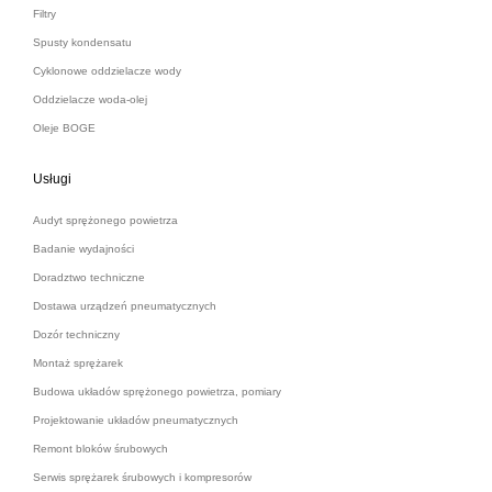
Filtry
Spusty kondensatu
Cyklonowe oddzielacze wody
Oddzielacze woda-olej
Oleje BOGE
Usługi
Audyt sprężonego powietrza
Badanie wydajności
Doradztwo techniczne
Dostawa urządzeń pneumatycznych
Dozór techniczny
Montaż sprężarek
Budowa układów sprężonego powietrza, pomiary
Projektowanie układów pneumatycznych
Remont bloków śrubowych
Serwis sprężarek śrubowych i kompresorów