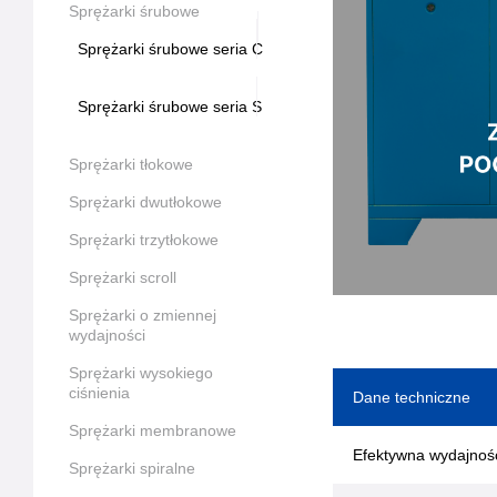
Sprężarki śrubowe
Sprężarki śrubowe seria C
Sprężarki śrubowe seria S
Sprężarki tłokowe
Sprężarki dwutłokowe
Sprężarki trzytłokowe
Sprężarki scroll
Sprężarki o zmiennej
wydajności
Sprężarki wysokiego
ciśnienia
Dane techniczne
Sprężarki membranowe
Efektywna wydajnoś
Sprężarki spiralne