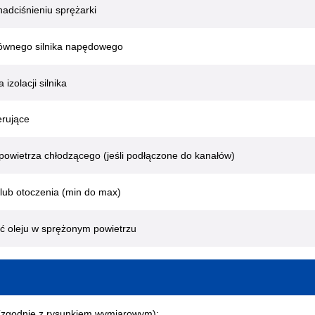
dciśnieniu sprężarki
ównego silnika napędowego
izolacji silnika
erujące
powietrza chłodzącego (jeśli podłączone do kanałów)
lub otoczenia (min do max)
ć oleju w sprężonym powietrzu
(zgodnie z rysunkiem wymiarowym):