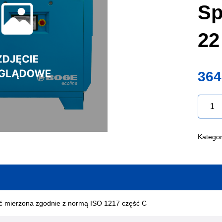
Sp
22
364
ilość
BOGE
Ecoline
Spręża
Śrubow
Kategor
S
22
Eko
(10,0
bar)
ć mierzona zgodnie z normą ISO 1217 część C