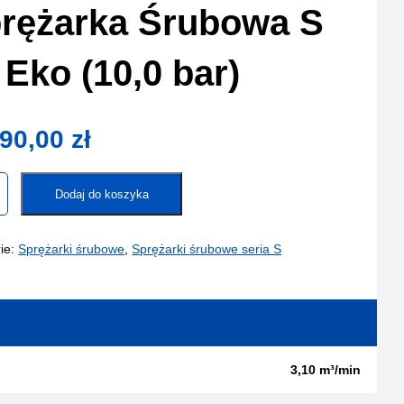
rężarka Śrubowa S
 Eko (10,0 bar)
90,00
zł
Dodaj do koszyka
rka
a
ie:
Sprężarki śrubowe
,
Sprężarki śrubowe seria S
3,10 m³/min