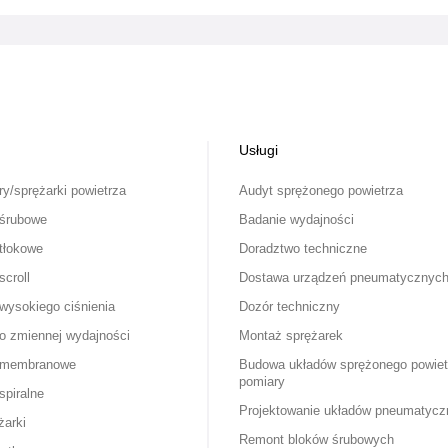
Usługi
y/sprężarki powietrza
Audyt sprężonego powietrza
 śrubowe
Badanie wydajności
 tłokowe
Doradztwo techniczne
scroll
Dostawa urządzeń pneumatycznyc
wysokiego ciśnienia
Dozór techniczny
 o zmiennej wydajności
Montaż sprężarek
i membranowe
Budowa układów sprężonego powiet
pomiary
spiralne
Projektowanie układów pneumatycz
żarki
Remont bloków śrubowych