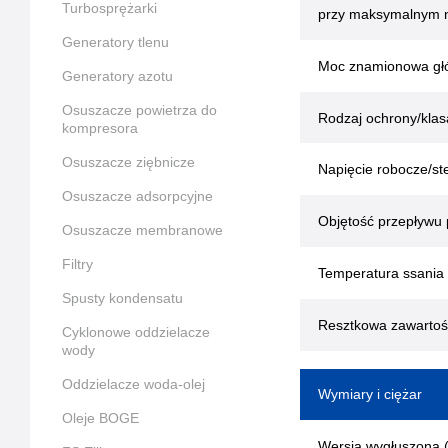
Turbosprężarki
przy maksymalnym na
Generatory tlenu
Moc znamionowa gł
Generatory azotu
Osuszacze powietrza do
Rodzaj ochrony/klasa 
kompresora
Osuszacze ziębnicze
Napięcie robocze/st
Osuszacze adsorpcyjne
Objętość przepływu 
Osuszacze membranowe
Filtry
Temperatura ssania 
Spusty kondensatu
Resztkowa zawartoś
Cyklonowe oddzielacze
wody
Oddzielacze woda-olej
Wymiary i ciężar
Oleje BOGE
Wersja wygłuszona 