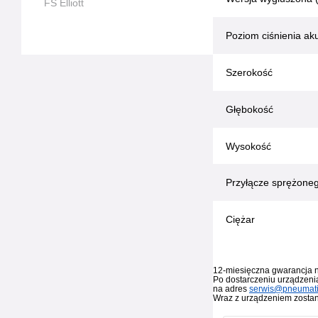
FS Elliott
Poziom ciśnienia ak
Szerokość
Głębokość
Wysokość
Przyłącze sprężoneg
Ciężar
12-miesięczna gwarancja n
Po dostarczeniu urządzenia
na adres
serwis@pneumati
Wraz z urządzeniem zostan