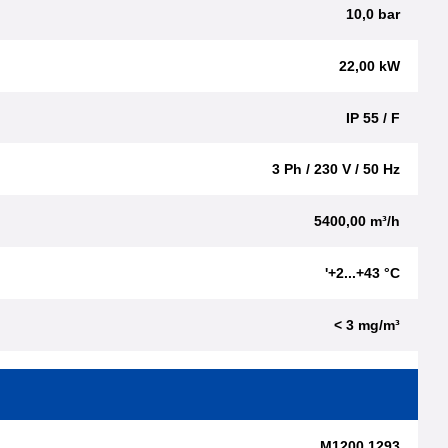
10,0 bar
22,00 kW
IP 55 / F
3 Ph / 230 V / 50 Hz
5400,00 m³/h
'+2...+43 °C
< 3 mg/m³
M1200.1293