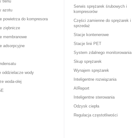
 tlenu
Serwis sprężarek śrubowych i
y azotu
kompresorów
 powietrza do kompresora
Części zamienne do sprężarek i
sprzedaż
 ziębnicze
Stacje kontenerowe
e membranowe
Stacje linii PET
 adsorpcyjne
System zdalnego monitorowania
Skup sprężarek
ndensatu
Wynajem sprężarek
 oddzielacze wody
Inteligentne rozwiązania
ze woda-olej
AIReport
GE
Inteligentne sterowania
Odzysk ciepła
Regulacja częstotliwości