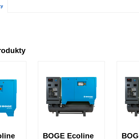
ty
rodukty
line
BOGE Ecoline
BOGE