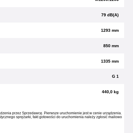
79 dB(A)
1293 mm
850 mm
1335 mm
G 1
440,0 kg
dzenia przez Sprzedawcę. Pierwsze uruchomienie jest w cenie urządzenia.
atycznego sprężarki, fakt gotowości do uruchomienia należy zgłosić mailowo