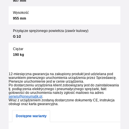
907 mm
Wysokość
955 mm
Przyłącze sprężonego powietrza (zawór kulowy)
G 1⁄2
Ciężar
190 kg
12-miesięczna gwarancja na zakupiony produkt jest udzielana pod
warunkiem pierwszego uruchomienia urządzenia przez Sprzedawcę.
Pierwsze uruchomienie jest w cenie urządzenia.
Po dostarczeniu urządzenia klient zobowiązany jest do zainstalowania
tj. podłączenia elektrycznego i pneumatycznego sprężarki, fakt
gotowości do uruchomienia należy zgłosić mailowo na adres
serwis@pneumatik.pl
.
Wraz z urządzeniem zostaną dostarczone dokumenty CE, instrukcja
obsługi oraz karta gwarancyjna.
Dostępne warianty