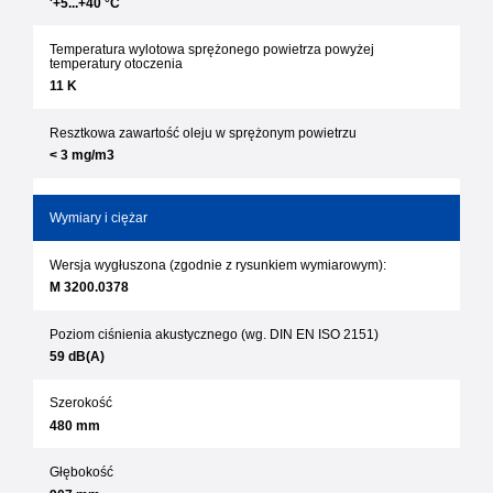
'+5...+40 °C
Temperatura wylotowa sprężonego powietrza powyżej
temperatury otoczenia
11 K
Resztkowa zawartość oleju w sprężonym powietrzu
< 3 mg/m3
Wymiary i ciężar
Wersja wygłuszona (zgodnie z rysunkiem wymiarowym):
M 3200.0378
Poziom ciśnienia akustycznego (wg. DIN EN ISO 2151)
59 dB(A)
Szerokość
480 mm
Głębokość