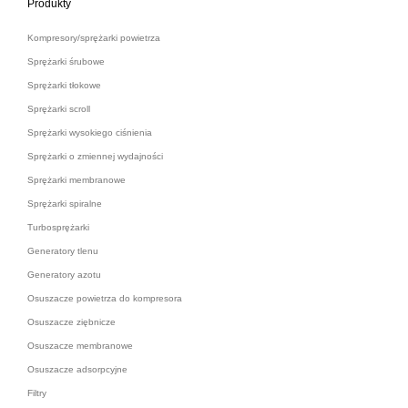
Produkty
Kompresory/sprężarki powietrza
Sprężarki śrubowe
Sprężarki tłokowe
Sprężarki scroll
Sprężarki wysokiego ciśnienia
Sprężarki o zmiennej wydajności
Sprężarki membranowe
Sprężarki spiralne
Turbosprężarki
Generatory tlenu
Generatory azotu
Osuszacze powietrza do kompresora
Osuszacze ziębnicze
Osuszacze membranowe
Osuszacze adsorpcyjne
Filtry