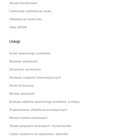
Spusty kondensatu
Cyklonowe oddzielacze wody
Oddzielacze woda-olej
Oleje BOGE
Usługi
Audyt sprężonego powietrza
Badanie wydajności
Doradztwo techniczne
Dostawa urządzeń pneumatycznych
Dozór techniczny
Montaż sprężarek
Budowa układów sprężonego powietrza, pomiary
Projektowanie układów pneumatycznych
Remont bloków śrubowych
Serwis sprężarek śrubowych i kompresorów
Części zamienne do sprężarek i sprzedaż