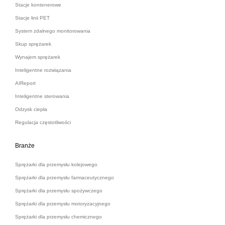
Stacje kontenerowe
Stacje linii PET
System zdalnego monitorowania
Skup sprężarek
Wynajem sprężarek
Inteligentne rozwiązania
AIReport
Inteligentne sterowania
Odzysk ciepła
Regulacja częstotliwości
Branże
Sprężarki dla przemysłu kolejowego
Sprężarki dla przemysłu farmaceutycznego
Sprężarki dla przemysłu spożywczego
Sprężarki dla przemysłu motoryzacyjnego
Sprężarki dla przemysłu chemicznego