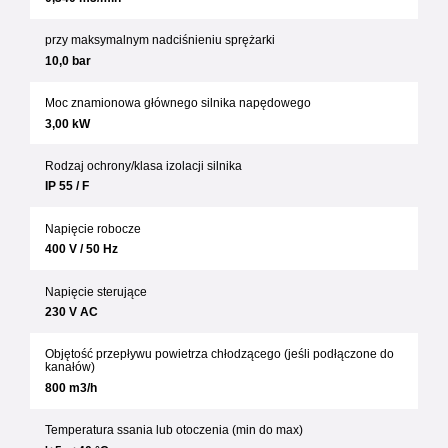
przy maksymalnym nadciśnieniu sprężarki
10,0 bar
Moc znamionowa głównego silnika napędowego
3,00 kW
Rodzaj ochrony/klasa izolacji silnika
IP 55 / F
Napięcie robocze
400 V / 50 Hz
Napięcie sterujące
230 V AC
Objętość przepływu powietrza chłodzącego (jeśli podłączone do
kanałów)
800 m3/h
Temperatura ssania lub otoczenia (min do max)