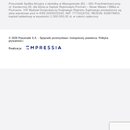
Pneumatik Spółka Akcyjna z siedzibą w Wysogotowie (62 – 081 Przeźmierowo) przy
ul. Kamiennej 28, dla której w Sądzie Rejonowym Poznań – Nowe Miasto i Wilda w
Poznaniu, VIII Wydział Gospodarczy Krajowego Rejestru Sądowego prowadzone są
akta rejestrowe pod nr KRS 0000023240, NIP: 7772419702, REGON: 639679853,
kapitał zakładowy w wysokości 1.500.000,00 zł, w całości opłacony.
© 2026
Pneumatik S.A. - Sprężarki przemysłowe i kompresory powietrza.
Polityka
prywatności
Realizacja: