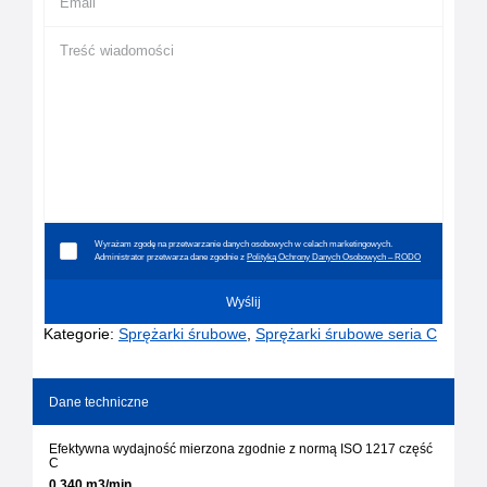
Wyrażam zgodę na przetwarzanie danych osobowych w celach marketingowych.
Administrator przetwarza dane zgodnie z
Polityką Ochrony Danych Osobowych – RODO
Kategorie:
Sprężarki śrubowe
,
Sprężarki śrubowe seria C
Dane techniczne
Efektywna wydajność mierzona zgodnie z normą ISO 1217 część
C
0,340 m3/min